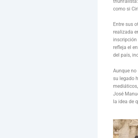
triunfalista
como si Ci
Entre sus o
realizada e
inscripción
refleja el 
del país, in
Aunque no 
su legado h
mediáticos,
José Manuel
la idea de 