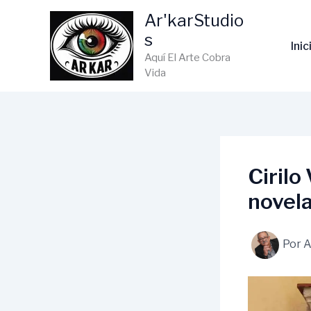
Ir
Ar'karStudio
al
s
contenido
Inic
Aquí El Arte Cobra
Vida
Cirilo
novela
Por
A