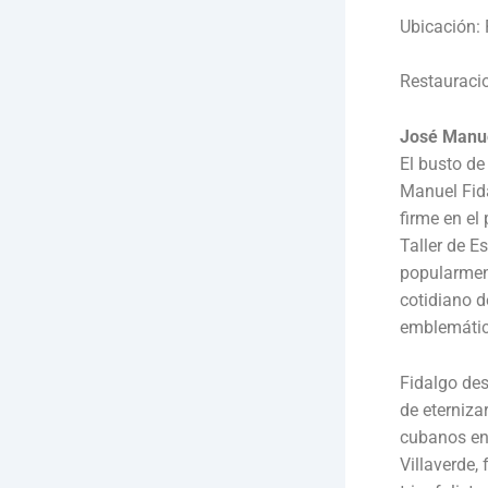
Ubicación: 
Restauracio
José Manuel
El busto de
Manuel Fida
firme en el
Taller de E
popularment
cotidiano 
emblemátic
Fidalgo des
de eterniza
cubanos en 
Villaverde,