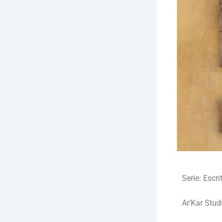
Serie: Escr
Ar’Kar Studi