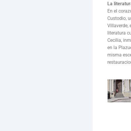
La literatu
En el coraz
Custodio, u
Villaverde,
literatura 
Cecilia, in
en la Plazu
misma escen
restauracion