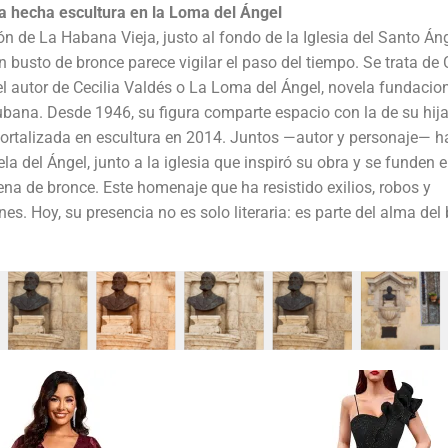
ra hecha escultura en la Loma del Ángel
ón de La Habana Vieja, justo al fondo de la Iglesia del Santo Án
n busto de bronce parece vigilar el paso del tiempo. Se trata de C
 el autor de Cecilia Valdés o La Loma del Ángel, novela fundacion
cubana. Desde 1946, su figura comparte espacio con la de su hija l
mortalizada en escultura en 2014. Juntos —autor y personaje— hab
ela del Ángel, junto a la iglesia que inspiró su obra y se funden 
a de bronce. Este homenaje que ha resistido exilios, robos y
es. Hoy, su presencia no es solo literaria: es parte del alma del 