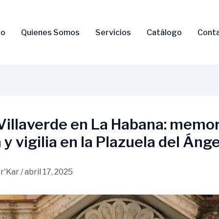
io
Quienes Somos
Servicios
Catálogo
Cont
 Villaverde en La Habana: memor
 y vigilia en la Plazuela del Ánge
r'Kar
/
abril 17, 2025