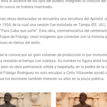
: está al alcance de los ojos del pueblo, integrado al corazón del 
rilo nunca se hubiera marchado
.
tras obras destacadas se encuentra una escultura del Apóstol J
n 1954, de la cual una versión fue instalada en Tampa (EE. UU.) 
 “Para Cuba que sufre”. Esta obra, conmemorativa del centenari
enfoque de Fidalgo: crear imágenes que conecten con la historia
cluso en tierras del exilio.
se le conoce por un gran volumen de producción ni por monume
a resistido el tiempo con nobleza. Su nombre no figura entre l
 pero su obra permanece, sólida y respetada, en la piedra de la 
 Fidalgo Rodríguez no solo esculpió a Cirilo Villaverde; ayudó
que los escritores también merecen su altar en la plaza pública.