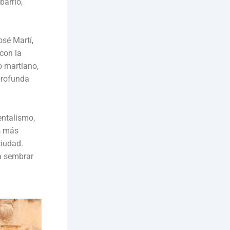
barrio,
osé Martí,
con la
o martiano,
 profunda
ntalismo,
os más
ciudad.
 a sembrar