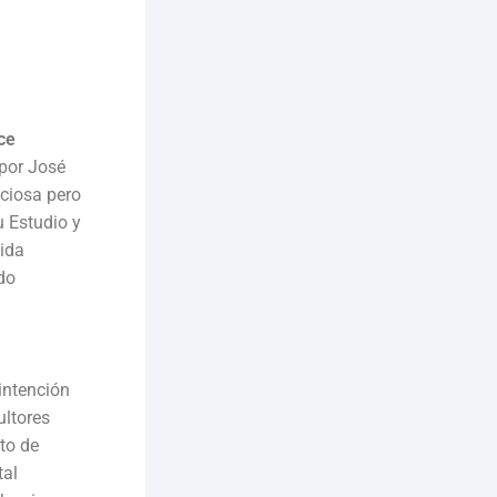
ce
 por José
nciosa pero
u Estudio y
cida
do
 intención
ultores
to de
tal