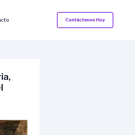
acto
Contáctenos Hoy
ia,
l