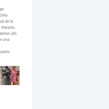
gel
irilo
al de la
iteraria,
itan allí,
en una
barrio.