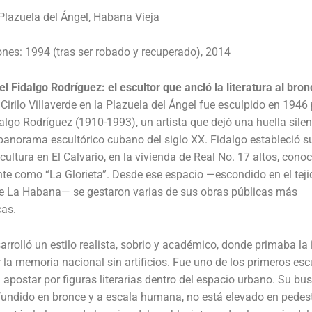
Plazuela del Ángel, Habana Vieja
nes: 1994 (tras ser robado y recuperado), 2014
 Fidalgo Rodríguez: el escultor que ancló la literatura al bron
 Cirilo Villaverde en la Plazuela del Ángel fue esculpido en 1946
lgo Rodríguez (1910-1993), un artista que dejó una huella sile
 panorama escultórico cubano del siglo XX. Fidalgo estableció s
scultura en El Calvario, en la vivienda de Real No. 17 altos, cono
e como “La Glorieta”. Desde ese espacio —escondido en el teji
de La Habana— se gestaron varias de sus obras públicas más
as.
arrolló un estilo realista, sobrio y académico, donde primaba la
r la memoria nacional sin artificios. Fue uno de los primeros esc
apostar por figuras literarias dentro del espacio urbano. Su bus
 fundido en bronce y a escala humana, no está elevado en pedes