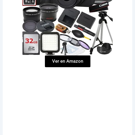
Ver en Amazon
‘’Ar’KarStudios’’ “Cuba hoy”,“Arte cubano” “Arte digital en Cuba““Arte contemporáneo en Cuba hoy”“Arte cubano en el extranjero”“Arte Cubano y La Inteligencia Artificial” “Arte en la era digital” “Noticias de cubanos por el mundo”,“Cubanos en Miami”“Historias de cubanos alrededor del mundo””La Habana renovada””Soñar con una Habana moderna”“Futuro de La Habana””Fotos de La Habana con IA”’’Escenografía cubana’’‘’Diseño escenográfico en Miami’’‘’Talento cubano en televisión’’‘’Innovación en diseño escénico’’‘’Escenografía en Cuba’’‘’Arte y tecnología en producción audiovisual’’‘’Cuba hoy noticias’’‘’Cubanos por el mundo’’‘’Escenografía cubana’’‘’Arte digital en Cuba’’‘’Arte contemporáneo en Cuba hoy’’‘’Noticias de cubanos por el mundo’’‘’Cubanos en Miami’’‘’Soñar con una Habana moderna’’’Futuro de La Habana’’‘’Diseño escenográfico en Miami’’‘’Talento cubano en televisión’’‘’Innovación en diseño escénico’’‘’Arte y tecnología en producción audiovisual’’“Reflejo de la identidad cubana”‘’Historia de las artes plásticas en Cuba’’‘’Reflejo de la identidad cubana’‘’Arte cubano en el extranjero’’‘’Escenografía cubana’’‘’Arte y tecnología en producción audiovisual’’‘’Fotografía cubana en el extranjero’’‘’Escultura cubana contemporánea’’‘’José Villa Soberón escultor cubano’’‘’Monumentos icónicos en La Habana’’‘’Esculturas en bronce en Cuba’’‘’Arte contemporáneo en Cuba hoy’’‘’Talento cubano en el extranjero’’‘’Premio Nacional de Artes Plásticas’’‘’Ernesto García Peña pintor cubano’’ ‘’Serie Cuerpos Luminosos Ernesto García Peña’’‘’Pintura contemporánea en Cuba’’ ‘’Arte cubano en galerías internacionales’’ ‘’Obra de Ernesto García Peña’’‘’Pintura abstracta y sensualidad en el arte cubano’’‘’Escultor cubano José Villa Soberón’’ ‘’Escultura de Alicia Alonso en La Habana’’ ‘’Estatua de la Madre Teresa en el Convento de San Francisco’’ ‘’Obras de Villa Soberón en Cuba’’ ‘’Arte público en Cuba’’ ‘’Esculturas icónicas en La Habana’’ ‘’Arte cubano contemporáneo’’ ‘’Escultura de Alicia Alonso en el Gran Teatro’’ ‘’Madre Teresa de Calcuta en La Habana’’ ‘’Homenajes artísticos en Cuba’’‘’Escultora cubana Rita Longa’’ ‘’Obras de Rita Longa’’ ‘’Escultura pública en Cuba’’ ‘’Escultura monumental en América Latina’’ ‘’Arte cubano en espacios públicos’’ ‘’Rita Longa y la mitologíataína’’‘’Pintora cubana reconocida’’ ‘’Flora Fong arte’’ ‘’Pintura contemporánea en Cuba’’ ‘’Obras de Flora Fong’’‘’Fusión cultural en el arte cubano’’ ‘’Arte tropical y chino en Cuba’’ ‘’Artistas cubanos contemporáneos’’ ‘’Arte visual en Cuba’’ ‘’Escultor cubano Agustín Cárdenas’’ ‘’Obras surrealistas de Agustín Cárdenas’’‘’Escultura contemporánea en Cuba’’ ‘’Arte surrealista internacional’’ ‘’Escultores destacados de Cuba’’ ‘’Agustín Cárdenas y el surrealismo’’ ‘’Escultura moderna cubana’’ ’’Pintor cubano destacado’’ ‘’Obras de Roberto Fabelo’’ ‘’Pintura surrealista en Cuba’’ ‘’Arte cubano en galerías internacionales’’ ‘’Estilo pictórico de Roberto Fabelo’’ ‘’Esculturas de Roberto Fabelo’’ ‘’Arte visual contemporáneo cubano’’ ‘’Pintora cubana Zaida del Río’’ ‘’Obras de Zaida del Río’’ ‘’Arte femenino en Cuba’’ ‘’Pintura surrealista cubana’’ ’’Arte contemporáneo en Cuba’’ ‘’Influencia de Zaida del Río’’ ’Pintoras cubanas reconocidas’’‘’Evolución temática en la pintura cubana’’‘’Mujeres-pájaros de Zaida del Río’’‘’Arte contemporáneo cubano’’‘’Zaida del Río: espiritualidad y arte’’‘’Pintura cubana inspirada en la naturaleza’’’Pintor cubano Alfredo Sosabravo’’ ‘’Arte contemporáneo en Cuba’’ ‘’Estilo pictórico de Alfredo Sosabravo’’‘’Obra de Sosabravo’’‘’Pintores cubanos destacados’’ ‘’Impacto cultural del arte cubano’’ ‘’Cerámica artística cubana’’‘’Pintor cubano destacado’’‘’Obras de Julio Girona’’‘’Arte abstracto en Cuba’’‘’Vanguardismo cubano’’‘’Historia del arte cubano’’‘’Pintura expresionista en América Latina’’‘’Diáspora artística cubana’’‘’Arte cubano en el exilio’’‘’Julio Girona y la diáspora’’‘’Artistas cubanos en Nueva York’’‘’Conexión cultural cubana internacional’’‘’Escultor cubano destacado’’‘’Antonio Vidal y el abstraccionismo cubano’’‘’Arte contemporáneo en Cuba’’‘’Pintura abstracta en Cuba’’‘’Legado de Antonio Vidal’’‘’Arte cubano en el siglo XX’’‘’Vanguardismo artístico en Cuba’’‘’Pintor cubano Manuel Mendive’’‘’Arte afrocubano contemporáneo’’‘’Tradiciones yorubas en el arte cubano’’‘’Premio Nacional de Artes Plásticas 2001’’‘’Escultura y pintura en Cuba’’’Manuel Mendive obras destacadas’’‘’Pintor cubano reconocido’’‘’Obras de Manuel Mendive’’‘’Arte cubano en galerías internacionales’’‘’Estilo pictórico de Manuel Mendive’’‘’Impacto social de la pintura cubana’’’’Arte visual cubano contemporáneo’’‘’Pintor cubano contemporáneo’’‘’Obras de Pedro Pablo Oliva’’‘’Arte visual en Cuba’’‘’Realismo mágico en la pintura cubana’’‘’Pedro Pablo Oliva en galerías internacionales’’‘’Premio Nacional de Artes Plásticas 2006’’’Narrativa visual en el arte cubano’’‘’Pintor cubano Nelson Domínguez’’’’Escultura contemporánea en Cuba’’‘’Arte visual cubano moderno’’‘’Obras emblemáticas de Nelson Domínguez’’‘’Arte cubano internacional’’‘’Identidad cultural en el arte cubano’’‘’Pintor cubano reconocido’’’’Obras de Ever Fonseca’’‘’Pintura simbólica en Cuba’’‘’Tradiciones visuales cubanas’’‘’Arte caribeño contemporáneo’’’’Pintor cubano reconocido’’’’Obras de Ever Fonseca’’‘’Pintura contemporánea en Cuba’’‘’Arte cubano en galerías internacionales’’‘’Estilo pictórico de Ever Fonseca’’‘’Impacto social de la pintura cubana’’‘’Arte visual cubano contemporáneo’’‘’Arte conceptual cubano’’’Lázaro Saavedra obras’’’’Pintores contemporáneos de Cuba’’’’Innovación en el arte cubano’’‘’Premios de artes plásticas en Cuba’’’’Artistas visuales cubanos actuales’’‘’Pintor cubano destacado’’‘’Grabado cubano contemporáneo’’‘’Obras de Choco’’‘’Arte afrocaribeño en Cuba’’‘’Premio Nacional de Artes Plásticas 2017’’‘’Eduardo Roca Salazar arte’’‘’Arte sostenible en Cuba’’‘’José Ángel Toirac Batista’’‘’Arte cubano contemporáneo’’‘’Pintores conceptuales en Cuba’’‘’Premio Nacional de Artes Plásticas 2018’’’’Memoria histórica en el arte’’‘’Instalaciones artísticas en Cuba’’‘’Arte crítico cubano’’‘’Wifredo Lam’’‘’La Jungla pintura’’‘’Surrealismo cubano’’‘’Arte afrocubano’’‘’Obras de Wifredo Lam’’‘’Pintura cubana contemporánea’’‘’Modernismo y surrealismo en Cuba’’‘’Escultor cubano Kcho’’‘’Obras de Kcho’’‘’Arte contemporáneo cubano’’‘’Escultura y migración’’ ‘’Arte insular cubano’’‘’Instalaciones artísticas de Kcho’’‘’Kcho Bienal de La Habana’’‘’Escultor cubano Alberto Lescay’’‘’Monumentos de Alberto Lescay’’‘’Escultura contemporánea en Cuba’’‘’Arte monumental cubano’’‘’Identidad cultural cubana’’‘’Obras públicas en Santiago de Cuba’’‘’Premio Nacional de Artes Plásticas 2021’’‘’Amelia Peláez artista cubana’’‘’Modernismo en el arte cubano’’‘’Obras de Amelia Peláez’’‘’Arte latinoamericano del siglo XX’’‘’Tradición y modernidad en el arte cubano’’‘’Escultor cubano Osneldo García’’ ‘’Arte monumental en Cuba’’‘’Obras de Osneldo García’’‘’Premio Nacional de Artes Plásticas 2003’’‘’Monumentos históricos en Cuba’’ ‘’Escultura contemporánea cubana’’‘’Escultor cubano destacado’’‘’Monumento a los Estudiantes de Medicina’’‘’Escultura clásica en Cuba’’‘’Patrimonio cultural cubano’’‘’Historia del arte cubano’’‘’Escultor cubano destacado’’‘’Obras de Teodoro Ramos Blanco’’‘’Escultura monumental en Cuba’’‘’Arte funerario en el Cementerio de Colón’’‘’Tradición y modernidad en la escultura cubana’’‘’Historia de la escultura en Cuba’’‘’Juan José Sicre escultor cubano’’‘’Monumento a José Martí en Plaza de la Revolución’’ ‘’Escultura cubana contemporánea’’‘’Arte público en Cuba’’‘’Escultores destacados de Cuba’’‘’Jilma Madera escultora cubana’’‘’Cristo de La Habana escultura’’‘’Arte monumental en Cuba’’‘’Escultoras destacadas de América Latina’’‘’Escultura cubana contemporánea’’‘’Mármol de Carrara en el arte’’‘’Legado artístico de Jilma Madera’’‘’Escultor cubano contemporáneo.’’‘’Yoan Capote escultor.’’‘’Obras de Yoan Capote.’’‘’Escultura conceptual en Cuba.’’‘’Arte contemporáneo internacional.’’‘’Instalaciones de Yoan Capote.’’‘’Simbolismo en el arte cubano.’’ ‘’Escultor contemporáneo cubano’’‘’Alexandre Arrechea obras’’‘’Diáspora cubana y arte’’‘’Instalaciones urbanas innovadoras’’‘’Arte conceptual en Cuba’’‘’NOLIMITS Alexandre Arrechea’’‘’Zilia Sánchez escultora cubana.’’‘’Abstracción geométrica en el arte cubano.’’‘’Vanguardismo cubano en la diáspora.’’‘’Arte minimalista latinoamericano.’’‘’Obras de Zilia Sánchez.’’‘’Jorge Pardo escultor cubano.’’Arte y diseño contemporáneo.’’‘’Lámparas escultóricas de Jorge Pardo.’’‘’Arquitectura y arte cubano.’’‘’Diáspora cubana en el arte.’’‘’Arte funcional y minimalismo.’’ ‘’Aldo Gamba escultor italiano’’‘’Monumento a Máximo Gómez en La Habana’’‘’Fuente de las Musas Tropicana’’‘’Escultura clásica en Cuba’’‘’Escultores europeos en América Latina’’‘’Arte público en La Habana’’‘’Jerónimo Martín Pinzón escultor’’ ‘’La Giraldilla de La Habana’’ ‘’Escultura renacentista en Cuba’’ ‘’Monumentos históricos en La Habana’’ ‘’Patrimonio cultural de Cuba’’ ‘’Escultores clásicos internacionales’’’Virgen de la Caridad Manuel Carbonell’’‘’Escultor cubano en Miami’’‘’Ermita de la Caridad escultura exterior’’‘’Escultura de bronce de Manuel Carbonell’’‘’Arte de la diáspora cubana’’ ‘’Monumentos religiosos en Miami’’‘’Escultura modernista cubana’’‘’Roberto Estopiñán escultor cubano’’‘’Escultor expresionista de Cuba’’‘’Obras de Roberto Estopiñán’’‘’Arte contemporáneo cubano’’‘’Escultura cubana en el exilio’’‘’Artistas cubanos internacionales’’‘’Escultura moderna en Cuba’’‘’Arte cubano en Estados Unidos’’‘’Impacto de Roberto Estopiñán en el arte’’‘’Historia de la escultura cubana’’‘’Roberto Estopiñán y el expresionismo’’‘’Artistas del exilio cubano’’‘’Legado de Roberto Estopiñán’’‘’Escultores destacados de Cuba’’‘’Escultura y política en el arte cubano’’‘’Salvador Corratgé escultor cubano’’‘’Arte abstracto en Cuba’’‘’Diez Pintores Concretos’’‘’Obras de Salvador Corratgé’’‘’Escultura cubana contemporánea’’‘’Pin