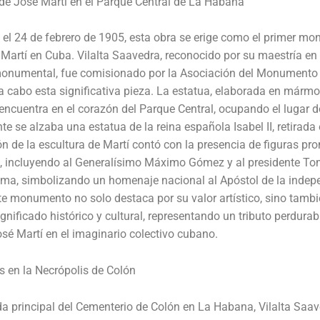
de José Martí en el Parque Central de La Habana
el 24 de febrero de 1905, esta obra se erige como el primer m
Martí en Cuba. Vilalta Saavedra, reconocido por su maestría en 
monumental, fue comisionado por la Asociación del Monumento 
 a cabo esta significativa pieza. La estatua, elaborada en mármo
 encuentra en el corazón del Parque Central, ocupando el lugar 
te se alzaba una estatua de la reina española Isabel II, retirada
n de la escultura de Martí contó con la presencia de figuras pr
a, incluyendo al Generalísimo Máximo Gómez y al presidente T
lma, simbolizando un homenaje nacional al Apóstol de la indep
e monumento no solo destaca por su valor artístico, sino tambi
gnificado histórico y cultural, representando un tributo perdurabl
osé Martí en el imaginario colectivo cubano.
s en la Necrópolis de Colón
da principal del Cementerio de Colón en La Habana, Vilalta Saa