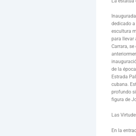
La estatua 
Inaugurada 
dedicado a 
escultura 
para llevar
Carrara, se
anteriormen
inauguració
de la époc
Estrada Pa
cubana. Est
profundo si
figura de J
Las Virtude
En la entra