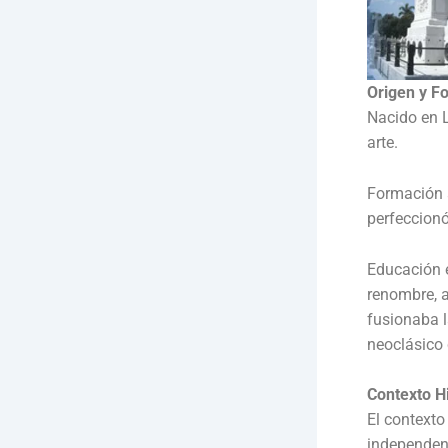
Origen y F
Nacido en 
arte.
Formación 
perfeccionó
Educación e
renombre, a
fusionaba l
neoclásico
Contexto Hi
El contexto
independent