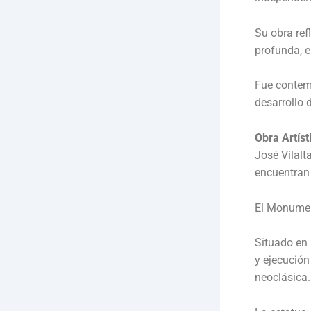
Su obra refl
profunda, e
Fue contem
desarrollo d
Obra Artís
José Vilal
encuentran
El Monumen
Situado en 
y ejecución
neoclásica.