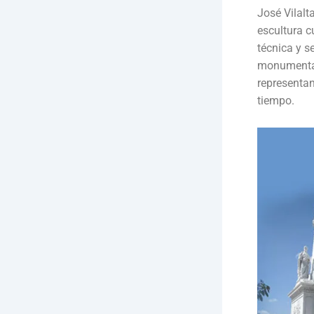
José Vilal
escultura c
técnica y s
monumental
representan
tiempo.