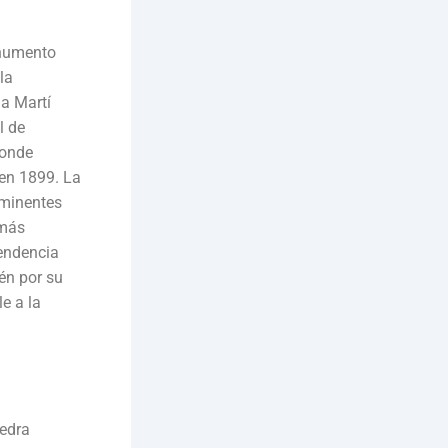
onumento
la
a Martí
l de
donde
 en 1899. La
ominentes
omás
endencia
én por su
e a la
vedra