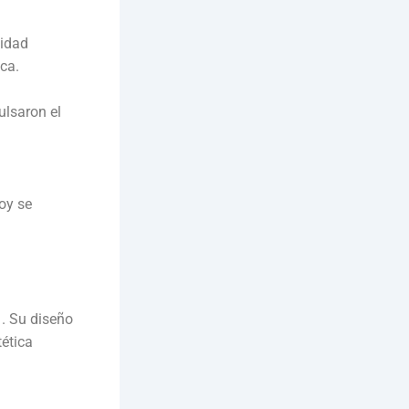
lidad
ca.
lsaron el
oy se
1. Su diseño
ética