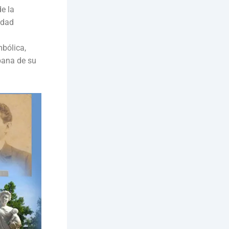
e la
idad
bólica,
bana de su