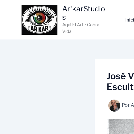
Ir
Ar'karStudio
al
s
contenido
Inic
Aquí El Arte Cobra
Vida
José V
Escul
Por
A