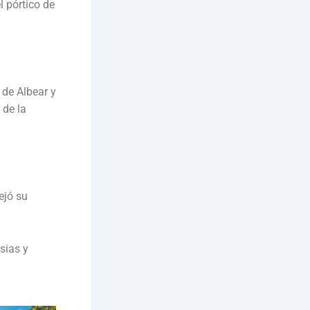
l pórtico de
 de Albear y
 de la
ejó su
sias y