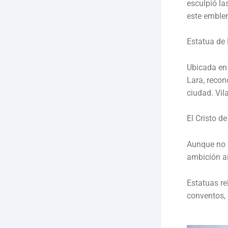
esculpió la
este emble
Estatua de 
Ubicada en 
Lara, recon
ciudad. Vil
El Cristo d
Aunque no s
ambición ar
Estatuas re
conventos, 