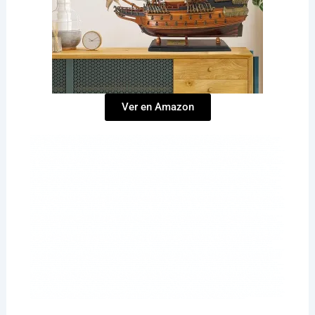
Ver en Amazon
‘’Ar’KarStudios’’ “Cuba hoy”,“Arte cubano” “Arte digital en Cuba““Arte contemporáneo en Cuba hoy”“Arte cubano en el extranjero”“Arte Cubano y La Inteligencia Artificial” “Arte en la era digital” “Noticias de cubanos por el mundo”,“Cubanos en Miami”“Historias de cubanos alrededor del mundo””La Habana renovada””Soñar con una Habana moderna”“Futuro de La Habana””Fotos de La Habana con IA”’’Escenografía cubana’’‘’Diseño escenográfico en Miami’’‘’Talento cubano en televisión’’‘’Innovación en diseño escénico’’‘’Escenografía en Cuba’’‘’Arte y tecnología en producción audiovisual’’‘’Cuba hoy noticias’’‘’Cubanos por el mundo’’‘’Escenografía cubana’’‘’Arte digital en Cuba’’‘’Arte contemporáneo en Cuba hoy’’‘’Noticias de cubanos por el mundo’’‘’Cubanos en Miami’’‘’Soñar con una Habana moderna’’’Futuro de La Habana’’‘’Diseño escenográfico en Miami’’‘’Talento cubano en televisión’’‘’Innovación en diseño escénico’’‘’Arte y tecnología en producción audiovisual’’“Reflejo de la identidad cubana”‘’Historia de las artes plásticas en Cuba’’‘’Reflejo de la identidad cubana’‘’Arte cubano en el extranjero’’‘’Escenografía cubana’’‘’Arte y tecnología en producción audiovisual’’‘’Fotografía cubana en el extranjero’’‘’Escultura cubana contemporánea’’‘’José Villa Soberón escultor cubano’’‘’Monumentos icónicos en La Habana’’‘’Esculturas en bronce en Cuba’’‘’Arte contemporáneo en Cuba hoy’’‘’Talento cubano en el extranjero’’‘’Premio Nacional de Artes Plásticas’’‘’Ernesto García Peña pintor cubano’’ ‘’Serie Cuerpos Luminosos Ernesto García Peña’’‘’Pintura contemporánea en Cuba’’ ‘’Arte cubano en galerías internacionales’’ ‘’Obra de Ernesto García Peña’’‘’Pintura abstracta y sensualidad en el arte cubano’’‘’Escultor cubano José Villa Soberón’’ ‘’Escultura de Alicia Alonso en La Habana’’ ‘’Estatua de la Madre Teresa en el Convento de San Francisco’’ ‘’Obras de Villa Soberón en Cuba’’ ‘’Arte público en Cuba’’ ‘’Esculturas icónicas en La Habana’’ ‘’Arte cubano contemporáneo’’ ‘’Escultura de Alicia Alonso en el Gran Teatro’’ ‘’Madre Teresa de Calcuta en La Habana’’ ‘’Homenajes artísticos en Cuba’’‘’Escultora cubana Rita Longa’’ ‘’Obras de Rita Longa’’ ‘’Escultura pública en Cuba’’ ‘’Escultura monumental en América Latina’’ ‘’Arte cubano en espacios públicos’’ ‘’Rita Longa y la mitologíataína’’‘’Pintora cubana reconocida’’ ‘’Flora Fong arte’’ ‘’Pintura contemporánea en Cuba’’ ‘’Obras de Flora Fong’’‘’Fusión cultural en el arte cubano’’ ‘’Arte tropical y chino en Cuba’’ ‘’Artistas cubanos contemporáneos’’ ‘’Arte visual en Cuba’’ ‘’Escultor cubano Agustín Cárdenas’’ ‘’Obras surrealistas de Agustín Cárdenas’’‘’Escultura contemporánea en Cuba’’ ‘’Arte surrealista internacional’’ ‘’Escultores destacados de Cuba’’ ‘’Agustín Cárdenas y el surrealismo’’ ‘’Escultura moderna cubana’’ ’’Pintor cubano destacado’’ ‘’Obras de Roberto Fabelo’’ ‘’Pintura surrealista en Cuba’’ ‘’Arte cubano en galerías internacionales’’ ‘’Estilo pictórico de Roberto Fabelo’’ ‘’Esculturas de Roberto Fabelo’’ ‘’Arte visual contemporáneo cubano’’ ‘’Pintora cubana Zaida del Río’’ ‘’Obras de Zaida del Río’’ ‘’Arte femenino en Cuba’’ ‘’Pintura surrealista cubana’’ ’’Arte contemporáneo en Cuba’’ ‘’Influencia de Zaida del Río’’ ’Pintoras cubanas reconocidas’’‘’Evolución temática en la pintura cubana’’‘’Mujeres-pájaros de Zaida del Río’’‘’Arte contemporáneo cubano’’‘’Zaida del Río: espiritualidad y arte’’‘’Pintura cubana inspirada en la naturaleza’’’Pintor cubano Alfredo Sosabravo’’‘’Arte contemporáneo en Cuba’’ ‘’Estilo pictórico de Alfredo Sosabravo’’‘’Obra de Sosabravo’’ ‘’Pintores cubanos destacados’’ ‘’Impacto cultural del arte cubano’’ ‘’Cerámica artística cubana’’‘’Pintor cubano destacado’’‘’Obras de Julio Girona’’‘’Arte abstracto en Cuba’’‘’Vanguardismo cubano’’‘’Historia del arte cubano’’‘’Pintura expresionista en América Latina’’‘’Diáspora artística cubana’’‘’Arte cubano en el exilio’’‘’Julio Girona y la diáspora’’‘’Artistas cubanos en Nueva York’’‘’Conexión cultural cubana internacional’’‘’Escultor cubano destacado’’‘’Antonio Vidal y el abstraccionismo cubano’’‘’Arte contemporáneo en Cuba’’‘’Pintura abstracta en Cuba’’‘’Legado de Antonio Vidal’’‘’Arte cubano en el siglo XX’’‘’Vanguardismo artístico en Cuba’’‘’Pintor cubano Manuel Mendive’’‘’Arte afrocubano contemporáneo’’‘’Tradiciones yorubas en el arte cubano’’‘’Premio Nacional de Artes Plásticas 2001’’‘’Escultura y pintura en Cuba’’’Manuel Mendive obras destacadas’’‘’Pintor cubano reconocido’’‘’Obras de Manuel Mendive’’‘’Arte cubano en galerías internacionales’’‘’Estilo pictórico de Manuel Mendive’’‘’Impacto social de la pintura cubana’’’’Arte visual cubano contemporáneo’’‘’Pintor cubano contemporáneo’’‘’Obras de Pedro Pablo Oliva’’‘’Arte visual en Cuba’’‘’Realismo mágico en la pintura cubana’’‘’Pedro Pablo Oliva en galerías internacionales’’‘’Premio Nacional de Artes Plásticas 2006’’’Narrativa visual en el arte cubano’’‘’Pintor cubano Nelson Domínguez’’’’Escultura contemporánea en Cuba’’‘’Arte visual cubano moderno’’‘’Obras emblemáticas de Nelson Domínguez’’‘’Arte cubano internacional’’‘’Identidad cultural en el arte cubano’’‘’Pintor cubano reconocido’’’’Obras de Ever Fonseca’’‘’Pintura simbólica en Cuba’’‘’Tradiciones visuales cubanas’’‘’Arte caribeño contemporáneo’’’’Pintor cubano reconocido’’’’Obras de Ever Fonseca’’‘’Pintura contemporánea en Cuba’’‘’Arte cubano en galerías internacionales’’‘’Estilo pictórico de Ever Fonseca’’‘’Impacto social de la pintura cubana’’‘’Arte visual cubano contemporáneo’’‘’Arte conceptual cubano’’’Lázaro Saavedra obras’’’’Pintores contemporáneos de Cuba’’’’Innovación en el arte cubano’’‘’Premios de artes plásticas en Cuba’’’’Artistas visuales cubanos actuales’’‘’Pintor cubano destacado’’‘’Grabado cubano contemporáneo’’‘’Obras de Choco’’‘’Arte afrocaribeño en Cuba’’‘’Premio Nacional de Artes Plásticas 2017’’‘’Eduardo Roca Salazar arte’’‘’Arte sostenible en Cuba’’‘’José Ángel Toirac Batista’’‘’Arte cubano contemporáneo’’‘’Pintores conceptuales en Cuba’’‘’Premio Nacional de Artes Plásticas 2018’’’’Memoria histórica en el arte’’‘’Instalaciones artísticas en Cuba’’‘’Arte crítico cubano’’‘’Wifredo Lam’’‘’La Jungla pintura’’‘’Surrealismo cubano’’‘’Arte afrocubano’’‘’Obras de Wifredo Lam’’‘’Pintura cubana contemporánea’’‘’Modernismo y surrealismo en Cuba’’‘’Escultor cubano Kcho’’‘’Obras de Kcho’’‘’Arte contemporáneo cubano’’‘’Escultura y migración’’‘’Arte insular cubano’’‘’Instalaciones artísticas de Kcho’’‘’Kcho Bienal de La Habana’’‘’Escultor cubano Alberto Lescay’’‘’Monumentos de Alberto Lescay’’‘’Escultura contemporánea en Cuba’’‘’Arte monumental cubano’’‘’Identidad cultural cubana’’‘’Obras públicas en Santiago de Cuba’’‘’Premio Nacional de Artes Plásticas 2021’’‘’Amelia Peláez artista cubana’’‘’Modernismo en el arte cubano’’‘’Obras de Amelia Peláez’’‘’Arte latinoamericano del siglo XX’’‘’Tradición y modernidad en el arte cubano’’‘’Escultor cubano Osneldo García’’ ‘’Arte monumental en Cuba’’‘’Obras de Osneldo García’’‘’Premio Nacional de Artes Plásticas 2003’’‘’Monumentos históricos en Cuba’’‘’Escultura contemporánea cubana’’‘’Escultor cubano destacado’’‘’Monumento a los Estudiantes de Medicina’’‘’Escultura clásica en Cuba’’‘’Patrimonio cultural cubano’’‘’Historia del arte cubano’’‘’Escultor cubano destacado’’‘’Obras de Teodoro Ramos Blanco’’‘’Escultura monumental en Cuba’’‘’Arte funerario en el Cementerio de Colón’’‘’Tradición y modernidad en la escultura cubana’’‘’Historia de la escultura en Cuba’’‘’Juan José Sicre escultor cubano’’‘’Monumento a José Martí en Plaza de la Revolución’’ ‘’Escultura cubana contemporánea’’‘’Arte público en Cuba’’‘’Escultores destacados de Cuba’’‘’Jilma Madera escultora cubana’’‘’Cristo de La Habana escultura’’‘’Arte monumental en Cuba’’‘’Escultoras destacadas de América Latina’’‘’Escultura cubana contemporánea’’‘’Mármol de Carrara en el arte’’‘’Legado artístico de Jilma Madera’’‘’Escultor cubano contemporáneo.’’‘’Yoan Capote escultor.’’‘’Obras de Yoan Capote.’’‘’Escultura conceptual en Cuba.’’‘’Arte contemporáneo internacional.’’‘’Instalaciones de Yoan Capote.’’‘’Simbolismo en el arte cubano.’’ ‘’Escultor contemporáneo cubano’’‘’Alexandre Arrechea obras’’‘’Diáspora cubana y arte’’‘’Instalaciones urbanas innovadoras’’‘’Arte conceptual en Cuba’’‘’NOLIMITS Alexandre Arrechea’’‘’Zilia Sánchez escultora cubana.’’‘’Abstracción geométrica en el arte cubano.’’‘’Vanguardismo cubano en la diáspora.’’‘’Arte minimalista latinoamericano.’’‘’Obras de Zilia Sánchez.’’‘’Jorge Pardo escultor cubano.’’Arte y diseño contemporáneo.’’‘’Lámparas escultóricas de Jorge Pardo.’’‘’Arquitectura y arte cubano.’’‘’Diáspora cubana en el arte.’’‘’Arte funcional y minimalismo.’’ ‘’Aldo Gamba escultor italiano’’‘’Monumento a Máximo Gómez en La Habana’’‘’Fuente de las Musas Tropicana’’‘’Escultura clásica en Cuba’’‘’Escultores europeos en América Latina’’‘’Arte público en La Habana’’‘’Jerónimo Martín Pinzón escultor’’ ‘’La Giraldilla de La Habana’’ ‘’Escultura renacentista en Cuba’’ ‘’Monumentos históricos en La Habana’’ ‘’Patrimonio cultural de Cuba’’ ‘’Escultores clásicos internacionales’’’Virgen de la Caridad Manuel Carbonell’’‘’Escultor cubano en Miami’’‘’Ermita de la Caridad escultura exterior’’‘’Escultura de bronce de Manuel Carbonell’’‘’Arte de la diáspora cubana’’ ‘’Monumentos religiosos en Miami’’‘’Escultura modernista cubana’’‘’Roberto Estopiñán escultor cubano’’‘’Escultor expresionista de Cuba’’‘’Obras de Roberto Estopiñán’’‘’Arte contemporáneo cubano’’‘’Escultura cubana en el exilio’’‘’Artistas cubanos internacionales’’‘’Escultura moderna en Cuba’’‘’Arte cubano en Estados Unidos’’‘’Impacto de Roberto Estopiñán en el arte’’‘’Historia de la escultura cubana’’‘’Roberto Estopiñán y el expresionismo’’‘’Artistas del exilio cubano’’‘’Legado de Roberto Estopiñán’’‘’Escultores destacados de Cuba’’‘’Escultura y política en el arte cubano’’‘’Salvador Corratgé escultor cubano’’‘’Arte abstracto en Cuba’’‘’Diez Pintores Concretos’’‘’Obras de Salvador Corratgé’’‘’Escultura cubana contemporánea’’‘’Pintu