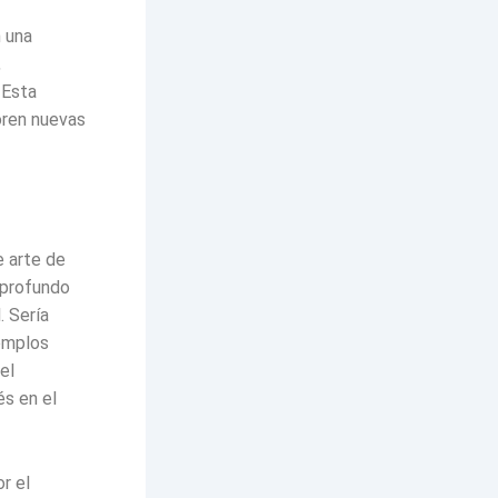
n una
,
 Esta
oren nuevas
e arte de
 profundo
. Sería
jemplos
el
és en el
r el