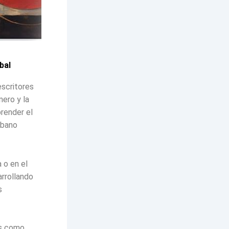
bal
escritores
ero y la
render el
ubano
 o en el
arrollando
s
es como