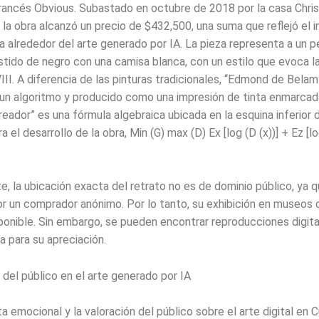
rancés Obvious. Subastado en octubre de 2018 por la casa Christ
 la obra alcanzó un precio de $432,500, una suma que reflejó el i
a alrededor del arte generado por IA. La pieza representa a un p
stido de negro con una camisa blanca, con un estilo que evoca la
VIII. A diferencia de las pinturas tradicionales, “Edmond de Belam
un algoritmo y producido como una impresión de tinta enmarcada
creador” es una fórmula algebraica ubicada en la esquina inferior 
ra el desarrollo de la obra, Min (G) max (D) Ex [log (D (x))] + Ez [l
, la ubicación exacta del retrato no es de dominio público, ya 
or un comprador anónimo. Por lo tanto, su exhibición en museos o
ponible. Sin embargo, se pueden encontrar reproducciones digita
ea para su apreciación.
del público en el arte generado por IA
a emocional y la valoración del público sobre el arte digital en 