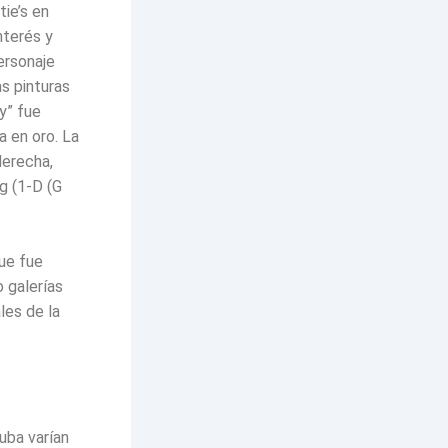
ie’s en
nterés y
ersonaje
s pinturas
y” fue
 en oro. La
derecha,
og (1-D (G
que fue
 galerías
les de la
Cuba varían