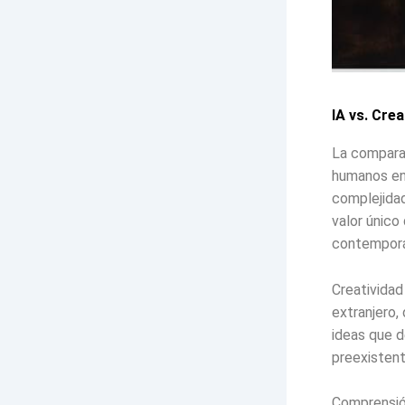
IA vs. Cre
La comparac
humanos en 
complejidad
valor único
contempor
Creatividad
extranjero,
ideas que d
preexistent
Comprensió