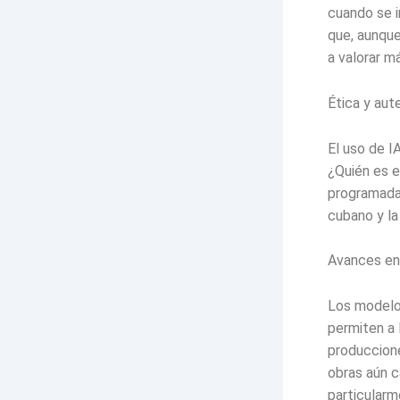
cuando se i
que, aunque
a valorar m
Ética y aut
El uso de I
¿Quién es e
programada 
cubano y la 
Avances en 
Los modelos
permiten a 
produccione
obras aún c
particularm