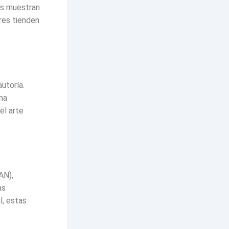
os muestran
res tienden
utoría.
na
el arte
AN),
as
l, estas