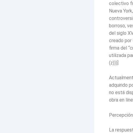
colectivo f
Nueva York,
controversi
borroso, ve
del siglo X
creado por 
firma del “
utilizada pa
(z)))]
Actualmente
adquirido p
no está dis
obra en lín
Percepción 
La respuest