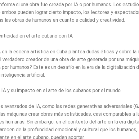
nforma si una obra fue creada por IA o por humanos. Los estudi
 ambos pueden lograr cierto impacto, los lectores y espectado
ás las obras de humanos en cuanto a calidad y creatividad.
enticidad en el arte cubano con IA
A en la escena artística en Cuba plantea dudas éticas y sobre la a
l verdadero creador de una obra de arte generada por una máqui
por humanos? Este es un desafío en la era de la digitalización d
inteligencia artificial.
IA y su impacto en el arte de los cubanos por el mundo
 avanzados de IA, como las redes generativas adversariales (G
las máquinas crear obras más sofisticadas, casi comparables a l
s humanas. Sin embargo, en el contexto del arte en la era digita
arecen de la profundidad emocional y cultural que los humanos,
ente en el arte cubano, pueden aportar.