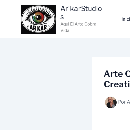
Ir
Ar'karStudio
al
s
contenido
Inic
Aquí El Arte Cobra
Vida
Arte C
Creat
Por
A