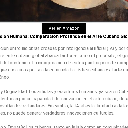
Ver en Amazon
ación Humana: Comparación Profunda en el Arte Cubano Glo
ión entre las obras creadas por inteligencia artificial (IA) y por 
el arte cubano global abarca factores como el propósito, el gén
 del contenido. La incorporación de estos puntos permite comp
 que cada uno aporta a la comunidad artística cubana y al arte c
áneo.
 y Originalidad: Los artistas y escritores humanos, ya sea en Cuba
 destacan por su capacidad de innovación en el arte cubano, des
esafían los estándares. En cambio, la IA, al estar limitada a dato
es, no puede generar verdaderas innovaciones culturales.
n y Empatía: Los cubanos, tanto en la isla como en comunidad