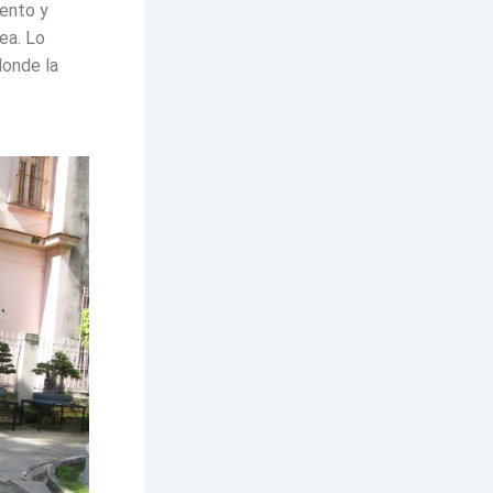
mento y
ea. Lo
donde la