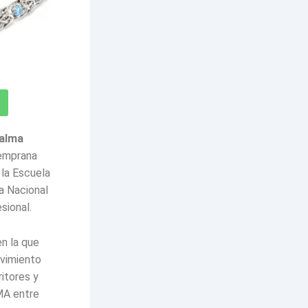
 alma
temprana
 la Escuela
a Nacional
sional.
n la que
ovimiento
itores y
MA entre