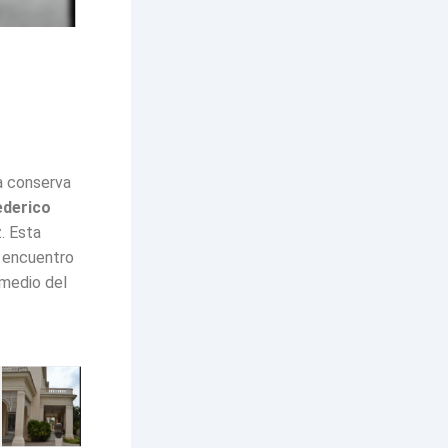
na conserva
ederico
. Esta
n encuentro
 medio del