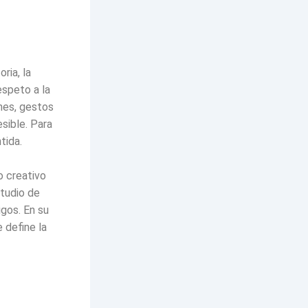
ria, la
espeto a la
ones, gestos
sible. Para
tida.
o creativo
studio de
igos. En su
 define la