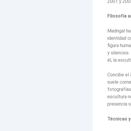
2001 y 200
Filosofía 
Madrigal ha
identidad c
figura huma
y silencios
él, la escul
Concibe el 
suele comen
fotografías
escultura n
presencia s
Técnicas y