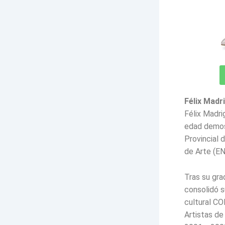
Félix Madr
Félix Madri
edad demost
Provincial 
de Arte (E
Tras su gra
consolidó s
cultural C
Artistas de