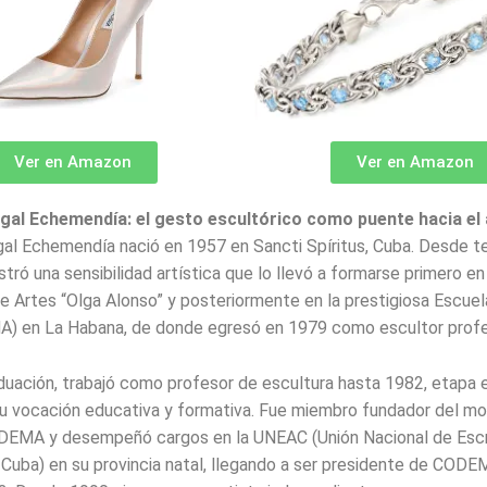
Ver en Amazon
Ver en Amazon
igal Echemendía: el gesto escultórico como puente hacia el
gal Echemendía nació en 1957 en Sancti Spíritus, Cuba. Desde 
ró una sensibilidad artística que lo llevó a formarse primero en
de Artes “Olga Alonso” y posteriormente en la prestigiosa Escuel
NA) en La Habana, de donde egresó en 1979 como escultor profe
duación, trabajó como profesor de escultura hasta 1982, etapa e
u vocación educativa y formativa. Fue miembro fundador del m
ODEMA y desempeñó cargos en la UNEAC (Unión Nacional de Escr
 Cuba) en su provincia natal, llegando a ser presidente de CODE