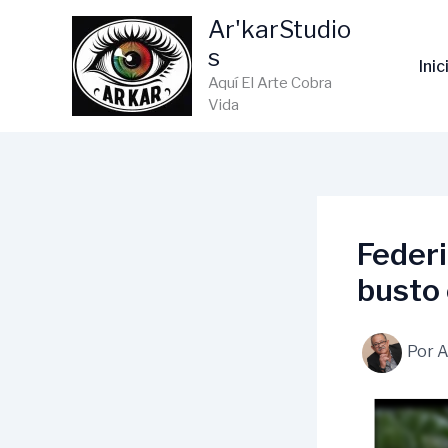
Ir
Ar'karStudio
al
s
contenido
Inic
Aquí El Arte Cobra
Vida
Federi
busto 
Por
A