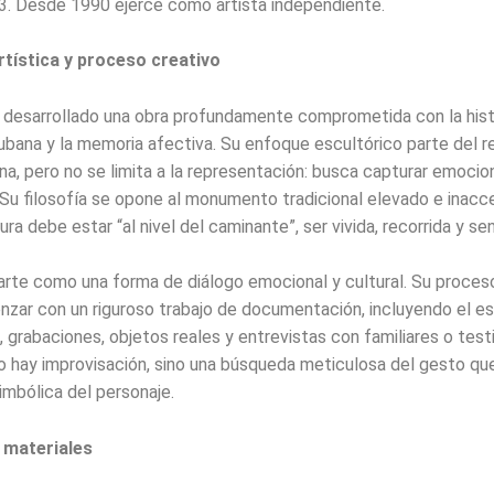
3. Desde 1990 ejerce como artista independiente.
artística y proceso creativo
 desarrollado una obra profundamente comprometida con la histo
ubana y la memoria afectiva. Su enfoque escultórico parte del r
na, pero no se limita a la representación: busca capturar emoci
. Su filosofía se opone al monumento tradicional elevado e inacce
tura debe estar “al nivel del caminante”, ser vivida, recorrida y sen
arte como una forma de diálogo emocional y cultural. Su proces
zar con un riguroso trabajo de documentación, incluyendo el e
, grabaciones, objetos reales y entrevistas con familiares o test
o hay improvisación, sino una búsqueda meticulosa del gesto que
imbólica del personaje.
 materiales