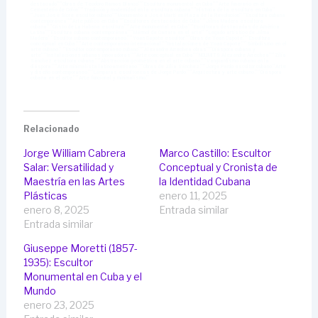
destacado’’‘’Obras de Teodoro Ramos Blanco’’‘’Escultura monumental en Cuba’’‘’Arte funerario en el
Cementerio de Colón’’‘’Tradición y modernidad en la escultura cubana’’‘’Historia de la escultura en Cuba’’
‘’Juan José Sicre escultor cubano’’‘’Monumento a José Martí en Plaza de la Revolución’’ ‘’Escultura cubana
contemporánea’’‘’Arte público en Cuba’’‘’Escultores destacados de Cuba’’‘’Jilma Madera escultora
cubana’’‘’Cristo de La Habana escultura’’‘’Arte monumental en Cuba’’‘’Escultoras destacadas de América
Latina’’‘’Escultura cubana contemporánea’’‘’Mármol de Carrara en el arte’’ ‘’Legado artístico de Jilma
Madera’’‘’Escultor cubano contemporáneo.’’‘’Yoan Capote escultor.’’‘’Obras de Yoan Capote.’’‘’Escultura
conceptual en Cuba.’’‘’Arte contemporáneo internacional.’’‘’Instalaciones de Yoan Capote.’’‘’Simbolismo en el
arte cubano.’’ ‘’Escultor contemporáneo cubano’’‘’Alexandre Arrechea obras’’‘’Diáspora cubana y
arte’’‘’Instalaciones urbanas innovadoras’’‘’Arte conceptual en Cuba’’‘’NOLIMITS Alexandre Arrechea’’‘’Zilia
Sánchez escultora cubana.’’‘’Abstracción geométrica en el arte cubano.’’‘’Vanguardismo cubano en la
diáspora.’’‘’Arte minimalista latinoamericano.’’‘’Obras de Zilia Sánchez.’’‘’Jorge Pardo escultor cubano.’’Arte
y diseño contemporáneo.’’‘’Lámparas escultóricas de Jorge Pardo.’’‘’Arquitectura y arte cubano.’’‘’Diáspora
cubana en el arte.’’‘’Arte funcional y minimalismo.’’
Relacionado
Jorge William Cabrera
Marco Castillo: Escultor
Salar: Versatilidad y
Conceptual y Cronista de
Maestría en las Artes
la Identidad Cubana
Plásticas
enero 11, 2025
enero 8, 2025
Entrada similar
Entrada similar
Giuseppe Moretti (1857-
1935): Escultor
Monumental en Cuba y el
Mundo
enero 23, 2025