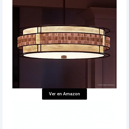
Ver en Amazon
“Cuba hoy”,“Arte cubano” “Arte digital en Cuba““Arte contemporáneo en Cuba hoy”“Arte cubano en el
extranjero”“Arte Cubano y La Inteligencia Artificial” “Arte en la era digital” “Noticias de cubanos por el
mundo”,“Cubanos en Miami”“Historias de cubanos alrededor del mundo””La Habana renovada””Soñar con una
Habana moderna”“Futuro de La Habana””Fotos de La Habana con IA”’’Escenografía cubana’’‘’Diseño
escenográfico en Miami’’‘’Talento cubano en televisión’’‘’Innovación en diseño escénico’’‘’Escenografía en
Cuba’’‘’Arte y tecnología en producción audiovisual’’‘’Cuba hoy noticias’’‘’Cubanos por el mundo’’‘’Escenografía
cubana’’‘’Arte digital en Cuba’’‘’Arte contemporáneo en Cuba hoy’’‘’Noticias de cubanos por el mundo’’‘’Cubanos
en Miami’’‘’Soñar con una Habana moderna’’’Futuro de La Habana’’‘’Diseño escenográfico en Miami’’‘’Talento
cubano en televisión’’‘’Innovación en diseño escénico’’‘’Arte y tecnología en producción audiovisual’’“Reflejo
de la identidad cubana”‘’Historia de las artes plásticas en Cuba’’‘’Reflejo de la identidad cubana’‘’Arte
cubano en el extranjero’’‘’Escenografía cubana’’‘’Arte y tecnología en producción audiovisual’’‘’Fotografía
cubana en el extranjero’’‘’Escultura cubana contemporánea’’‘’José Villa Soberón escultor
cubano’’‘’Monumentos icónicos en La Habana’’‘’Esculturas en bronce en Cuba’’‘’Arte contemporáneo en Cuba