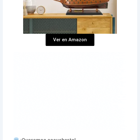
Ver en Amazon
‘’Ar’KarStudios’’ “Cuba hoy”,“Arte cubano” “Arte digital en Cuba““Arte contemporáneo en Cuba hoy”“Arte cubano en el extranjero”“Arte Cubano y La Inteligencia Artificial” “Arte en la era digital” “Noticias de cubanos por el mundo”,“Cubanos en Miami”“Historias de cubanos alrededor del mundo””La Habana renovada””Soñar con una Habana moderna”“Futuro de La Habana””Fotos de La Habana con IA”’’Escenografía cubana’’‘’Diseño escenográfico en Miami’’‘’Talento cubano en televisión’’‘’Innovación en diseño escénico’’‘’Escenografía en Cuba’’‘’Arte y tecnología en producción audiovisual’’‘’Cuba hoy noticias’’‘’Cubanos por el mundo’’‘’Escenografía cubana’’‘’Arte digital en Cuba’’‘’Arte contemporáneo en Cuba hoy’’‘’Noticias de cubanos por el mundo’’‘’Cubanos en Miami’’‘’Soñar con una Habana moderna’’’Futuro de La Habana’’‘’Diseño escenográfico en Miami’’‘’Talento cubano en televisión’’‘’Innovación en diseño escénico’’‘’Arte y tecnología en producción audiovisual’’“Reflejo de la identidad cubana”‘’Historia de las artes plásticas en Cuba’’‘’Reflejo de la identidad cubana’‘’Arte cubano en el extranjero’’‘’Escenografía cubana’’‘’Arte y tecnología en producción audiovisual’’‘’Fotografía cubana en el extranjero’’‘’Escultura cubana contemporánea’’‘’José Villa Soberón escultor cubano’’‘’Monumentos icónicos en La Habana’’‘’Esculturas en bronce en Cuba’’‘’Arte contemporáneo en Cuba hoy’’‘’Talento cubano en el extranjero’’‘’Premio Nacional de Artes Plásticas’’‘’Ernesto García Peña pintor cubano’’ ‘’Serie Cuerpos Luminosos Ernesto García Peña’’‘’Pintura contemporánea en Cuba’’ ‘’Arte cubano en galerías internacionales’’ ‘’Obra de Ernesto García Peña’’‘’Pintura abstracta y sensualidad en el arte cubano’’‘’Escultor cubano José Villa Soberón’’ ‘’Escultura de Alicia Alonso en La Habana’’ ‘’Estatua de la Madre Teresa en el Convento de San Francisco’’ ‘’Obras de Villa Soberón en Cuba’’ ‘’Arte público en Cuba’’ ‘’Esculturas icónicas en La Habana’’ ‘’Arte cubano contemporáneo’’ ‘’Escultura de Alicia Alonso en el Gran Teatro’’ ‘’Madre Teresa de Calcuta en La Habana’’ ‘’Homenajes artísticos en Cuba’’‘’Escultora cubana Rita Longa’’ ‘’Obras de Rita Longa’’ ‘’Escultura pública en Cuba’’ ‘’Escultura monumental en América Latina’’ ‘’Arte cubano en espacios públicos’’ ‘’Rita Longa y la mitologíataína’’‘’Pintora cubana reconocida’’ ‘’Flora Fong arte’’ ‘’Pintura contemporánea en Cuba’’ ‘’Obras de Flora Fong’’‘’Fusión cultural en el arte cubano’’ ‘’Arte tropical y chino en Cuba’’ ‘’Artistas cubanos contemporáneos’’ ‘’Arte visual en Cuba’’ ‘’Escultor cubano Agustín Cárdenas’’ ‘’Obras surrealistas de Agustín Cárdenas’’‘’Escultura contemporánea en Cuba’’ ‘’Arte surrealista internacional’’ ‘’Escultores destacados de Cuba’’ ‘’Agustín Cárdenas y el surrealismo’’ ‘’Escultura moderna cubana’’ ’’Pintor cubano destacado’’ ‘’Obras de Roberto Fabelo’’ ‘’Pintura surrealista en Cuba’’ ‘’Arte cubano en galerías internacionales’’ ‘’Estilo pictórico de Roberto Fabelo’’ ‘’Esculturas de Roberto Fabelo’’ ‘’Arte visual contemporáneo cubano’’ ‘’Pintora cubana Zaida del Río’’ ‘’Obras de Zaida del Río’’ ‘’Arte femenino en Cuba’’ ‘’Pintura surrealista cubana’’ ’’Arte contemporáneo en Cuba’’ ‘’Influencia de Zaida del Río’’ ’Pintoras cubanas reconocidas’’‘’Evolución temática en la pintura cubana’’‘’Mujeres-pájaros de Zaida del Río’’‘’Arte contemporáneo cubano’’‘’Zaida del Río: espiritualidad y arte’’‘’Pintura cubana inspirada en la naturaleza’’’Pintor cubano Alfredo Sosabravo’’‘’Arte contemporáneo en Cuba’’ ‘’Estilo pictórico de Alfredo Sosabravo’’‘’Obra de Sosabravo’’ ‘’Pintores cubanos destacados’’ ‘’Impacto cultural del arte cubano’’ ‘’Cerámica artística cubana’’‘’Pintor cubano destacado’’‘’Obras de Julio Girona’’‘’Arte abstracto en Cuba’’‘’Vanguardismo cubano’’‘’Historia del arte cubano’’‘’Pintura expresionista en América Latina’’‘’Diáspora artística cubana’’‘’Arte cubano en el exilio’’‘’Julio Girona y la diáspora’’‘’Artistas cubanos en Nueva York’’‘’Conexión cultural cubana internacional’’‘’Escultor cubano destacado’’‘’Antonio Vidal y el abstraccionismo cubano’’‘’Arte contemporáneo en Cuba’’‘’Pintura abstracta en Cuba’’‘’Legado de Antonio Vidal’’‘’Arte cubano en el siglo XX’’‘’Vanguardismo artístico en Cuba’’‘’Pintor cubano Manuel Mendive’’‘’Arte afrocubano contemporáneo’’‘’Tradiciones yorubas en el arte cubano’’‘’Premio Nacional de Artes Plásticas 2001’’‘’Escultura y pintura en Cuba’’’Manuel Mendive obras destacadas’’‘’Pintor cubano reconocido’’‘’Obras de Manuel Mendive’’‘’Arte cubano en galerías internacionales’’‘’Estilo pictórico de Manuel Mendive’’‘’Impacto social de la pintura cubana’’’’Arte visual cubano contemporáneo’’‘’Pintor cubano contemporáneo’’‘’Obras de Pedro Pablo Oliva’’‘’Arte visual en Cuba’’‘’Realismo mágico en la pintura cubana’’‘’Pedro Pablo Oliva en galerías internacionales’’‘’Premio Nacional de Artes Plásticas 2006’’’Narrativa visual en el arte cubano’’‘’Pintor cubano Nelson Domínguez’’’’Escultura contemporánea en Cuba’’‘’Arte visual cubano moderno’’‘’Obras emblemáticas de Nelson Domínguez’’‘’Arte cubano internacional’’‘’Identidad cultural en el arte cubano’’‘’Pintor cubano reconocido’’’’Obras de Ever Fonseca’’‘’Pintura simbólica en Cuba’’‘’Tradiciones visuales cubanas’’‘’Arte caribeño contemporáneo’’’’Pintor cubano reconocido’’’’Obras de Ever Fonseca’’‘’Pintura contemporánea en Cuba’’‘’Arte cubano en galerías internacionales’’‘’Estilo pictórico de Ever Fonseca’’‘’Impacto social de la pintura cubana’’‘’Arte visual cubano contemporáneo’’‘’Arte conceptual cubano’’’Lázaro Saavedra obras’’’’Pintores contemporáneos de Cuba’’’’Innovación en el arte cubano’’‘’Premios de artes plásticas en Cuba’’’’Artistas visuales cubanos actuales’’‘’Pintor cubano destacado’’‘’Grabado cubano contemporáneo’’‘’Obras de Choco’’‘’Arte afrocaribeño en Cuba’’‘’Premio Nacional de Artes Plásticas 2017’’‘’Eduardo Roca Salazar arte’’‘’Arte sostenible en Cuba’’‘’José Ángel Toirac Batista’’‘’Arte cubano contemporáneo’’‘’Pintores conceptuales en Cuba’’‘’Premio Nacional de Artes Plásticas 2018’’’’Memoria histórica en el arte’’‘’Instalaciones artísticas en Cuba’’‘’Arte crítico cubano’’‘’Wifredo Lam’’‘’La Jungla pintura’’‘’Surrealismo cubano’’‘’Arte afrocubano’’‘’Obras de Wifredo Lam’’‘’Pintura cubana contemporánea’’‘’Modernismo y surrealismo en Cuba’’‘’Escultor cubano Kcho’’‘’Obras de Kcho’’‘’Arte contemporáneo cubano’’‘’Escultura y migración’’‘’Arte insular cubano’’‘’Instalaciones artísticas de Kcho’’‘’Kcho Bienal de La Habana’’‘’Escultor cubano Alberto Lescay’’‘’Monumentos de Alberto Lescay’’‘’Escultura contemporánea en Cuba’’‘’Arte monumental cubano’’‘’Identidad cultural cubana’’‘’Obras públicas en Santiago de Cuba’’‘’Premio Nacional de Artes Plásticas 2021’’‘’Amelia Peláez artista cubana’’‘’Modernismo en el arte cubano’’‘’Obras de Amelia Peláez’’‘’Arte latinoamericano del siglo XX’’‘’Tradición y modernidad en el arte cubano’’‘’Escultor cubano Osneldo García’’ ‘’Arte monumental en Cuba’’‘’Obras de Osneldo García’’‘’Premio Nacional de Artes Plásticas 2003’’‘’Monumentos históricos en Cuba’’‘’Escultura contemporánea cubana’’‘’Escultor cubano destacado’’‘’Monumento a los Estudiantes de Medicina’’‘’Escultura clásica en Cuba’’‘’Patrimonio cultural cubano’’‘’Historia del arte cubano’’‘’Escultor cubano destacado’’‘’Obras de Teodoro Ramos Blanco’’‘’Escultura monumental en Cuba’’‘’Arte funerario en el Cementerio de Colón’’‘’Tradición y modernidad en la escultura cubana’’‘’Historia de la escultura en Cuba’’‘’Juan José Sicre escultor cubano’’‘’Monumento a José Martí en Plaza de la Revolución’’ ‘’Escultura cubana contemporánea’’‘’Arte público en Cuba’’‘’Escultores destacados de Cuba’’‘’Jilma Madera escultora cubana’’‘’Cristo de La Habana escultura’’‘’Arte monumental en Cuba’’‘’Escultoras destacadas de América Latina’’‘’Escultura cubana contemporánea’’‘’Mármol de Carrara en el arte’’‘’Legado artístico de Jilma Madera’’‘’Escultor cubano contemporáneo.’’‘’Yoan Capote escultor.’’‘’Obras de Yoan Capote.’’‘’Escultura conceptual en Cuba.’’‘’Arte contemporáneo internacional.’’‘’Instalaciones de Yoan Capote.’’‘’Simbolismo en el arte cubano.’’ ‘’Escultor contemporáneo cubano’’‘’Alexandre Arrechea obras’’‘’Diáspora cubana y arte’’‘’Instalaciones urbanas innovadoras’’‘’Arte conceptual en Cuba’’‘’NOLIMITS Alexandre Arrechea’’‘’Zilia Sánchez escultora cubana.’’‘’Abstracción geométrica en el arte cubano.’’‘’Vanguardismo cubano en la diáspora.’’‘’Arte minimalista latinoamericano.’’‘’Obras de Zilia Sánchez.’’‘’Jorge Pardo escultor cubano.’’Arte y diseño contemporáneo.’’‘’Lámparas escultóricas de Jorge Pardo.’’‘’Arquitectura y arte cubano.’’‘’Diáspora cubana en el arte.’’‘’Arte funcional y minimalismo.’’ ‘’Aldo Gamba escultor italiano’’‘’Monumento a Máximo Gómez en La Habana’’‘’Fuente de las Musas Tropicana’’‘’Escultura clásica en Cuba’’‘’Escultores europeos en América Latina’’‘’Arte público en La Habana’’‘’Jerónimo Martín Pinzón escultor’’ ‘’La Giraldilla de La Habana’’ ‘’Escultura renacentista en Cuba’’ ‘’Monumentos históricos en La Habana’’ ‘’Patrimonio cultural de Cuba’’ ‘’Escultores clásicos internacionales’’’Virgen de la Caridad Manuel Carbonell’’‘’Escultor cubano en Miami’’‘’Ermita de la Caridad escultura exterior’’‘’Escultura de bronce de Manuel Carbonell’’‘’Arte de la diáspora cubana’’ ‘’Monumentos religiosos en Miami’’‘’Escultura modernista cubana’’‘’Roberto Estopiñán escultor cubano’’‘’Escultor expresionista de Cuba’’‘’Obras de Roberto Estopiñán’’‘’Arte contemporáneo cubano’’‘’Escultura cubana en el exilio’’‘’Artistas cubanos internacionales’’‘’Escultura moderna en Cuba’’‘’Arte cubano en Estados Unidos’’‘’Impacto de Roberto Estopiñán en el arte’’‘’Historia de la escultura cubana’’‘’Roberto Estopiñán y el expresionismo’’‘’Artistas del exilio cubano’’‘’Legado de Roberto Estopiñán’’‘’Escultores destacados de Cuba’’‘’Escultura y política en el arte cubano’’‘’Salvador Corratgé escultor cubano’’‘’Arte abstracto en Cuba’’‘’Diez Pintores Concretos’’‘’Obras de Salvador Corratgé’’‘’Escultura cubana contemporánea’’‘’Pintu