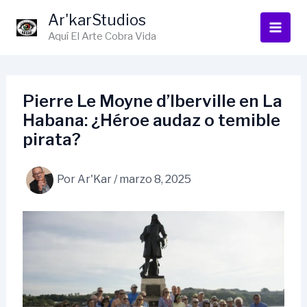
Ir
Ar'karStudios
al
Aquí El Arte Cobra Vida
contenido
Pierre Le Moyne d’Iberville en La
Habana: ¿Héroe audaz o temible
pirata?
Por
Ar'Kar
/
marzo 8, 2025