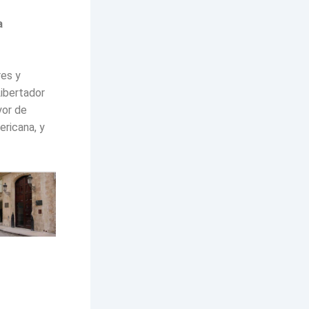
a
res y
Libertador
yor de
ericana, y