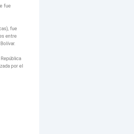
e fue
cas), fue
es entre
Bolívar.
 República
zada por el