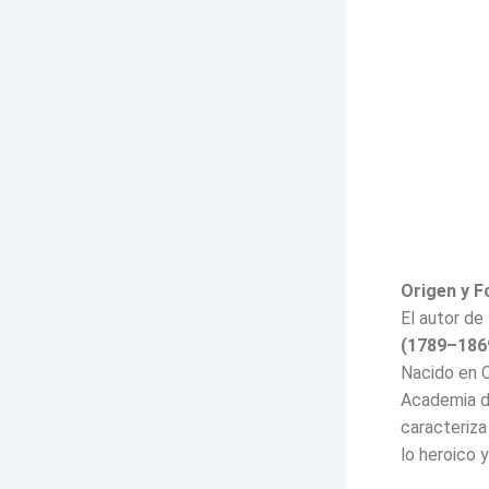
Origen y F
El autor de
(1789–186
Nacido en C
Academia de
caracteriza
lo heroico y