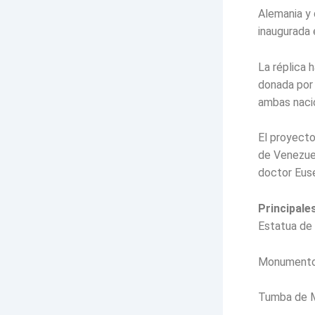
Alemania y 
inaugurada 
La réplica 
donada por 
ambas nacion
El proyecto
de Venezuel
doctor Euse
Principale
Estatua de 
Monumento 
Tumba de Ma