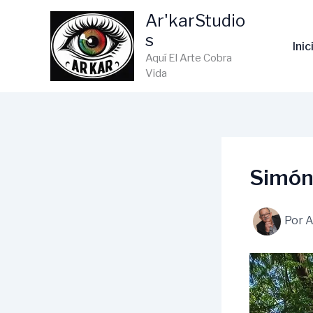
Ir
Ar'karStudio
al
s
contenido
Inic
Aquí El Arte Cobra
Vida
Simón 
Por
A