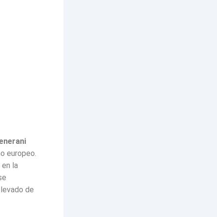
Tenerani
mo europeo.
 en la
se
 elevado de