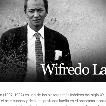
 (1902-1982) es uno de los pintores más icónicos del siglo XX,
 el arte cubano y dejó una profunda huella en el panorama intern