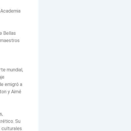
a Academia
e Bellas
r maestros
te mundial,
aje
rde emigró a
eton y Aimé
s,
crético. Su
s culturales