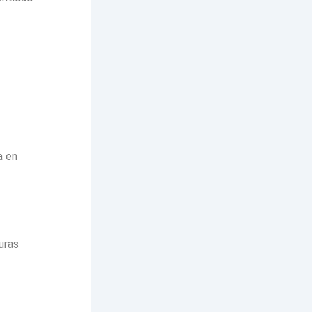
a en
uras