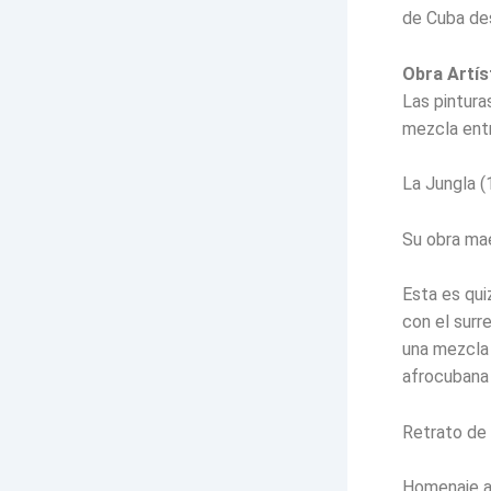
de Cuba des
Obra Artís
Las pintura
mezcla entr
La Jungla (
Su obra ma
Esta es qu
con el surr
una mezcla 
afrocubana
Retrato de 
Homenaje al