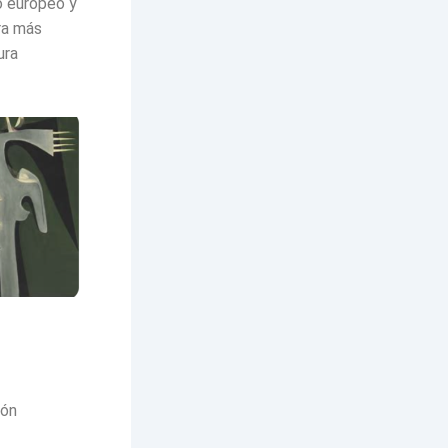
mo europeo y
ra más
ura
ión