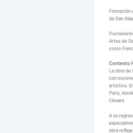
Formación A
de San Ale
Posteriorme
Artes de Sa
como Franc
Contexto H
La obra de 
con movimie
artístico. 
París, dond
Césaire.
A su regres
especialmen
obra refleja