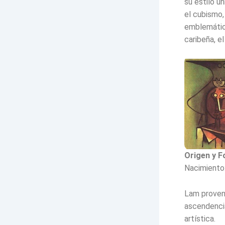
su estilo ú
el cubismo,
emblemática
caribeña, e
Origen y 
Nacimiento:
Lam provení
ascendencia
artística.