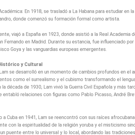
cadémica: En 1918, se trasladó a La Habana para estudiar en l
jandro, donde comenzó su formación formal como artista.
nte, viajó a España en 1923, donde asistió a la Real Academia d
n Fernando en Madrid. Durante su estancia, fue influenciado po
isco Goya y las vanguardias europeas emergentes.
istórico y Cultural
Lam se desarrolló en un momento de cambios profundos en el ar
ntos como el surrealismo y el cubismo transformando el lengu
En la década de 1930, Lam vivió la Guerra Civil Española y más ta
e entabló relaciones con figuras como Pablo Picasso, André Br
o a Cuba en 1941, Lam se reencontró con sus raíces afrocubana
te con la espiritualidad de la religión yoruba y el misticismo sin
 un puente entre lo universal y lo local, abordando las tradicione