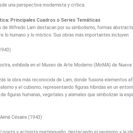
de una perspectiva modernista y crítica.
tica: Principales Cuadros o Series Temáticas
s de Wifredo Lam destacan por su simbolismo, formas abstracta
e lo humano y lo místico. Sus obras más importantes incluyen:
1943):
estra, exhibida en el Museo de Arte Moderno (MoMA) de Nueva 
izás la obra más reconocida de Lam, donde fusiona elementos a
ealismo y el cubismo, representando figuras híbridas en un entorn
de figuras humanas, vegetales y animales que simbolizan la espir
Aimé Césaire (1943):
 poeta y activista martiniqueño, destacando el negrismo y la id