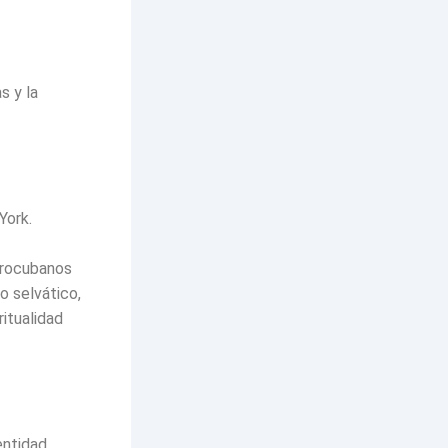
s y la
York.
frocubanos
o selvático,
itualidad
entidad