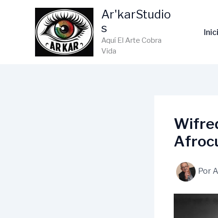
Ir
Ar'karStudio
al
s
contenido
Inic
Aquí El Arte Cobra
Vida
Wifred
Afroc
Por
A