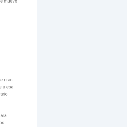
 se mueve
de gran
e a esa
ario
para
tos