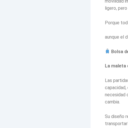
movilidad i
ligero, per
Porque tod
aunque el d
Bolsa de
La maleta 
Las partida
capacidad, 
necesidad d
cambia.
Su diseño r
transportar