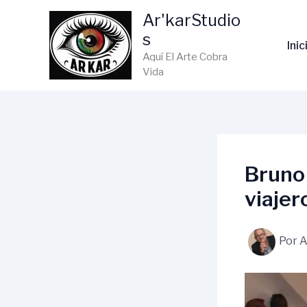
Ir
Ar'karStudio
al
s
contenido
Inic
Aquí El Arte Cobra
Vida
Bruno 
viaje
Por
A