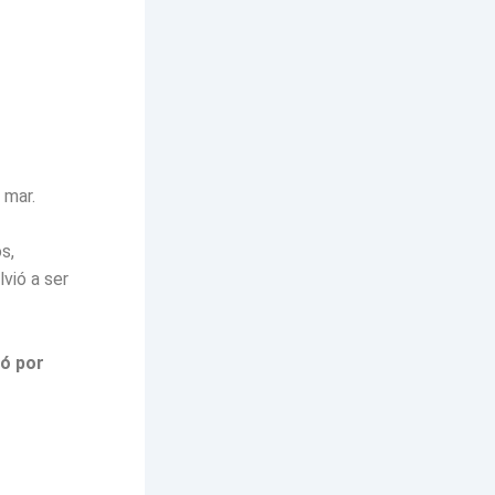
 mar.
s,
vió a ser
ló por