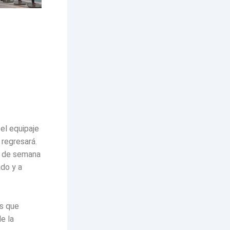
el equipaje
 regresará.
in de semana
ado y a
os que
e la