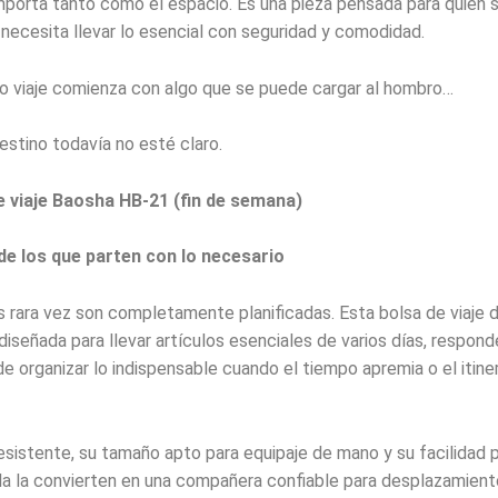
mporta tanto como el espacio. Es una pieza pensada para quien
o necesita llevar lo esencial con seguridad y comodidad.
o viaje comienza con algo que se puede cargar al hombro…
estino todavía no esté claro.
 viaje Baosha HB-21 (fin de semana)
de los que parten con lo necesario
s rara vez son completamente planificadas. Esta bolsa de viaje 
diseñada para llevar artículos esenciales de varios días, respond
e organizar lo indispensable cuando el tiempo apremia o el itiner
esistente, su tamaño apto para equipaje de mano y su facilidad 
la la convierten en una compañera confiable para desplazamien