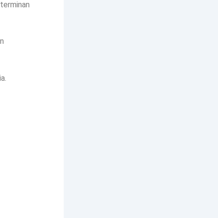
 terminan
un
a.