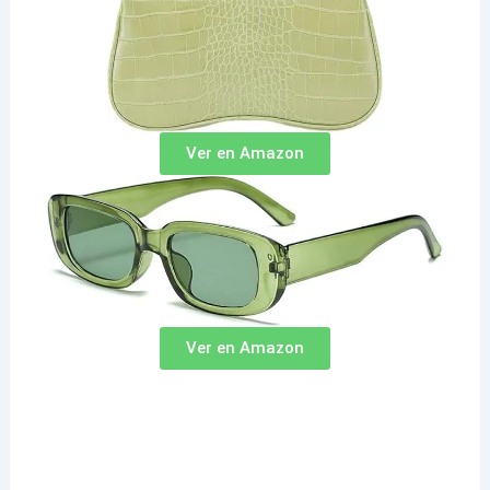
Ver en Amazon
Ver en Amazon
Añade ‘’Ar’KarStudios’’ “Cuba hoy”,“Arte cubano” “Arte digital en Cuba““Arte contemporáneo en Cuba hoy”“Arte cubano en el extranjero”“Arte Cubano y La Inteligencia Artificial” “Arte en la era digital” “Noticias de cubanos por el mundo”,“Cubanos en Miami”“Historias de cubanos alrededor del mundo””La Habana renovada””Soñar con una Habana moderna”“Futuro de La Habana””Fotos de La Habana con IA”’’Escenografía cubana’’‘’Diseño escenográfico en Miami’’‘’Talento cubano en televisión’’‘’Innovación en diseño escénico’’‘’Escenografía en Cuba’’‘’Arte y tecnología en producción audiovisual’’‘’Cuba hoy noticias’’‘’Cubanos por el mundo’’‘’Escenografía cubana’’‘’Arte digital en Cuba’’‘’Arte contemporáneo en Cuba hoy’’‘’Noticias de cubanos por el mundo’’‘’Cubanos en Miami’’‘’Soñar con una Habana moderna’’’Futuro de La Habana’’‘’Diseño escenográfico en Miami’’‘’Talento cubano en televisión’’‘’Innovación en diseño escénico’’‘’Arte y tecnología en producción audiovisual’’“Reflejo de la identidad cubana”‘’Historia de las artes plásticas en Cuba’’‘’Reflejo de la identidad cubana’‘’Arte cubano en el extranjero’’‘’Escenografía cubana’’‘’Arte y tecnología en producción audiovisual’’‘’Fotografía cubana en el extranjero’’‘’Escultura cubana contemporánea’’‘’José Villa Soberón escultor cubano’’‘’Monumentos icónicos en La Habana’’‘’Esculturas en bronce en Cuba’’‘’Arte contemporáneo en Cuba hoy’’‘’Talento cubano en el extranjero’’‘’Premio Nacional de Artes Plásticas’’‘’Ernesto García Peña pintor cubano’’ ‘’Serie Cuerpos Luminosos Ernesto García Peña’’‘’Pintura contemporánea en Cuba’’ ‘’Arte cubano en galerías internacionales’’ ‘’Obra de Ernesto García Peña’’‘’Pintura abstracta y sensualidad en el arte cubano’’‘’Escultor cubano José Villa Soberón’’ ‘’Escultura de Alicia Alonso en La Habana’’ ‘’Estatua de la Madre Teresa en el Convento de San Francisco’’ ‘’Obras de Villa Soberón en Cuba’’ ‘’Arte público en Cuba’’ ‘’Esculturas icónicas en La Habana’’ ‘’Arte cubano contemporáneo’’ ‘’Escultura de Alicia Alonso en el Gran Teatro’’ ‘’Madre Teresa de Calcuta en La Habana’’ ‘’Homenajes artísticos en Cuba’’‘’Escultora cubana Rita Longa’’ ‘’Obras de Rita Longa’’ ‘’Escultura pública en Cuba’’ ‘’Escultura monumental en América Latina’’ ‘’Arte cubano en espacios públicos’’ ‘’Rita Longa y la mitologíataína’’‘’Pintora cubana reconocida’’ ‘’Flora Fong arte’’ ‘’Pintura contemporánea en Cuba’’ ‘’Obras de Flora Fong’’‘’Fusión cultural en el arte cubano’’ ‘’Arte tropical y chino en Cuba’’ ‘’Artistas cubanos contemporáneos’’ ‘’Arte visual en Cuba’’ ‘’Escultor cubano Agustín Cárdenas’’ ‘’Obras surrealistas de Agustín Cárdenas’’‘’Escultura contemporánea en Cuba’’ ‘’Arte surrealista internacional’’ ‘’Escultores destacados de Cuba’’ ‘’Agustín Cárdenas y el surrealismo’’ ‘’Escultura moderna cubana’’ ’’Pintor cubano destacado’’ ‘’Obras de Roberto Fabelo’’ ‘’Pintura surrealista en Cuba’’ ‘’Arte cubano en galerías internacionales’’ ‘’Estilo pictórico de Roberto Fabelo’’ ‘’Esculturas de Roberto Fabelo’’ ‘’Arte visual contemporáneo cubano’’ ‘’Pintora cubana Zaida del Río’’ ‘’Obras de Zaida del Río’’ ‘’Arte femenino en Cuba’’ ‘’Pintura surrealista cubana’’ ’’Arte contemporáneo en Cuba’’ ‘’Influencia de Zaida del Río’’ ’Pintoras cubanas reconocidas’’‘’Evolución temática en la pintura cubana’’‘’Mujeres-pájaros de Zaida del Río’’‘’Arte contemporáneo cubano’’‘’Zaida del Río: espiritualidad y arte’’‘’Pintura cubana inspirada en la naturaleza’’’Pintor cubano Alfredo Sosabravo’’‘’Arte contemporáneo en Cuba’’ ‘’Estilo pictórico de Alfredo Sosabravo’’‘’Obra de Sosabravo’’ ‘’Pintores cubanos destacados’’ ‘’Impacto cultural del arte cubano’’ ‘’Cerámica artística cubana’’‘’Pintor cubano destacado’’‘’Obras de Julio Girona’’‘’Arte abstracto en Cuba’’‘’Vanguardismo cubano’’‘’Historia del arte cubano’’‘’Pintura expresionista en América Latina’’‘’Diáspora artística cubana’’‘’Arte cubano en el exilio’’‘’Julio Girona y la diáspora’’‘’Artistas cubanos en Nueva York’’‘’Conexión cultural cubana internacional’’‘’Escultor cubano destacado’’‘’Antonio Vidal y el abstraccionismo cubano’’‘’Arte contemporáneo en Cuba’’‘’Pintura abstracta en Cuba’’‘’Legado de Antonio Vidal’’‘’Arte cubano en el siglo XX’’‘’Vanguardismo artístico en Cuba’’‘’Pintor cubano Manuel Mendive’’‘’Arte afrocubano contemporáneo’’‘’Tradiciones yorubas en el arte cubano’’‘’Premio Nacional de Artes Plásticas 2001’’‘’Escultura y pintura en Cuba’’’Manuel Mendive obras destacadas’’‘’Pintor cubano reconocido’’‘’Obras de Manuel Mendive’’‘’Arte cubano en galerías internacionales’’‘’Estilo pictórico de Manuel Mendive’’‘’Impacto social de la pintura cubana’’’’Arte visual cubano contemporáneo’’‘’Pintor cubano contemporáneo’’‘’Obras de Pedro Pablo Oliva’’‘’Arte visual en Cuba’’‘’Realismo mágico en la pintura cubana’’‘’Pedro Pablo Oliva en galerías internacionales’’‘’Premio Nacional de Artes Plásticas 2006’’’Narrativa visual en el arte cubano’’‘’Pintor cubano Nelson Domínguez’’’’Escultura contemporánea en Cuba’’‘’Arte visual cubano moderno’’‘’Obras emblemáticas de Nelson Domínguez’’‘’Arte cubano internacional’’‘’Identidad cultural en el arte cubano’’‘’Pintor cubano reconocido’’’’Obras de Ever Fonseca’’‘’Pintura simbólica en Cuba’’‘’Tradiciones visuales cubanas’’‘’Arte caribeño contemporáneo’’’’Pintor cubano reconocido’’’’Obras de Ever Fonseca’’‘’Pintura contemporánea en Cuba’’‘’Arte cubano en galerías internacionales’’‘’Estilo pictórico de Ever Fonseca’’‘’Impacto social de la pintura cubana’’‘’Arte visual cubano contemporáneo’’‘’Arte conceptual cubano’’’Lázaro Saavedra obras’’’’Pintores contemporáneos de Cuba’’’’Innovación en el arte cubano’’‘’Premios de artes plásticas en Cuba’’’’Artistas visuales cubanos actuales’’‘’Pintor cubano destacado’’‘’Grabado cubano contemporáneo’’‘’Obras de Choco’’‘’Arte afrocaribeño en Cuba’’‘’Premio Nacional de Artes Plásticas 2017’’‘’Eduardo Roca Salazar arte’’‘’Arte sostenible en Cuba’’‘’José Ángel Toirac Batista’’‘’Arte cubano contemporáneo’’‘’Pintores conceptuales en Cuba’’‘’Premio Nacional de Artes Plásticas 2018’’’’Memoria histórica en el arte’’‘’Instalaciones artísticas en Cuba’’‘’Arte crítico cubano’’‘’Wifredo Lam’’‘’La Jungla pintura’’‘’Surrealismo cubano’’‘’Arte afrocubano’’‘’Obras de Wifredo Lam’’‘’Pintura cubana contemporánea’’‘’Modernismo y surrealismo en Cuba’’‘’Escultor cubano Kcho’’‘’Obras de Kcho’’‘’Arte contemporáneo cubano’’‘’Escultura y migración’’‘’Arte insular cubano’’‘’Instalaciones artísticas de Kcho’’‘’Kcho Bienal de La Habana’’‘’Escultor cubano Alberto Lescay’’‘’Monumentos de Alberto Lescay’’‘’Escultura contemporánea en Cuba’’‘’Arte monumental cubano’’‘’Identidad cultural cubana’’‘’Obras públicas en Santiago de Cuba’’‘’Premio Nacional de Artes Plásticas 2021’’‘’Amelia Peláez artista cubana’’‘’Modernismo en el arte cubano’’‘’Obras de Amelia Peláez’’‘’Arte latinoamericano del siglo XX’’‘’Tradición y modernidad en el arte cubano’’‘’Escultor cubano Osneldo García’’ ‘’Arte monumental en Cuba’’‘’Obras de Osneldo García’’‘’Premio Nacional de Artes Plásticas 2003’’‘’Monumentos históricos en Cuba’’‘’Escultura contemporánea cubana’’‘’Escultor cubano destacado’’‘’Monumento a los Estudiantes de Medicina’’‘’Escultura clásica en Cuba’’‘’Patrimonio cultural cubano’’‘’Historia del arte cubano’’‘’Escultor cubano destacado’’‘’Obras de Teodoro Ramos Blanco’’‘’Escultura monumental en Cuba’’‘’Arte funerario en el Cementerio de Colón’’‘’Tradición y modernidad en la escultura cubana’’‘’Historia de la escultura en Cuba’’‘’Juan José Sicre escultor cubano’’‘’Monumento a José Martí en Plaza de la Revolución’’ ‘’Escultura cubana contemporánea’’‘’Arte público en Cuba’’‘’Escultores destacados de Cuba’’‘’Jilma Madera escultora cubana’’‘’Cristo de La Habana escultura’’‘’Arte monumental en Cuba’’‘’Escultoras destacadas de América Latina’’‘’Escultura cubana contemporánea’’‘’Mármol de Carrara en el arte’’‘’Legado artístico de Jilma Madera’’‘’Escultor cubano contemporáneo.’’‘’Yoan Capote escultor.’’‘’Obras de Yoan Capote.’’‘’Escultura conceptual en Cuba.’’‘’Arte contemporáneo internacional.’’‘’Instalaciones de Yoan Capote.’’‘’Simbolismo en el arte cubano.’’ ‘’Escultor contemporáneo cubano’’‘’Alexandre Arrechea obras’’‘’Diáspora cubana y arte’’‘’Instalaciones urbanas innovadoras’’‘’Arte conceptual en Cuba’’‘’NOLIMITS Alexandre Arrechea’’‘’Zilia Sánchez escultora cubana.’’‘’Abstracción geométrica en el arte cubano.’’‘’Vanguardismo cubano en la diáspora.’’‘’Arte minimalista latinoamericano.’’‘’Obras de Zilia Sánchez.’’‘’Jorge Pardo escultor cubano.’’Arte y diseño contemporáneo.’’‘’Lámparas escultóricas de Jorge Pardo.’’‘’Arquitectura y arte cubano.’’‘’Diáspora cubana en el arte.’’‘’Arte funcional y minimalismo.’’ ‘’Aldo Gamba escultor italiano’’‘’Monumento a Máximo Gómez en La Habana’’‘’Fuente de las Musas Tropicana’’‘’Escultura clásica en Cuba’’‘’Escultores europeos en América Latina’’‘’Arte público en La Habana’’‘’Jerónimo Martín Pinzón escultor’’ ‘’La Giraldilla de La Habana’’ ‘’Escultura renacentista en Cuba’’ ‘’Monumentos históricos en La Habana’’ ‘’Patrimonio cultural de Cuba’’ ‘’Escultores clásicos internacionales’’’Virgen de la Caridad Manuel Carbonell’’‘’Escultor cubano en Miami’’‘’Ermita de la Caridad escultura exterior’’‘’Escultura de bronce de Manuel Carbonell’’‘’Arte de la diáspora cubana’’ ‘’Monumentos religiosos en Miami’’‘’Escultura modernista cubana’’‘’Roberto Estopiñán escultor cubano’’‘’Escultor expresionista de Cuba’’‘’Obras de Roberto Estopiñán’’‘’Arte contemporáneo cubano’’‘’Escultura cubana en el exilio’’‘’Artistas cubanos internacionales’’‘’Escultura moderna en Cuba’’‘’Arte cubano en Estados Unidos’’‘’Impacto de Roberto Estopiñán en el arte’’‘’Historia de la escultura cubana’’‘’Roberto Estopiñán y el expresionismo’’‘’Artistas del exilio cubano’’‘’Legado de Roberto Estopiñán’’‘’Escultores destacados de Cuba’’‘’Escultura y política en el arte cubano’’‘’Salvador Corratgé escultor cubano’’‘’Arte abstracto en Cuba’’‘’Diez Pintores Concretos’’‘’Obras de Salvador Corratgé’’‘’Escultura cubana contemporánea’’‘