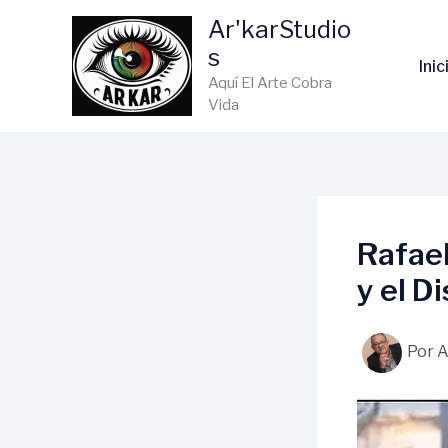
Ir
Ar'karStudio
al
s
contenido
Inic
Aquí El Arte Cobra
Vida
Rafael
y el 
Por
A