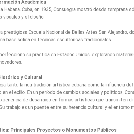
Formación Académica
La Habana, Cuba, en 1935, Consuegra mostró desde temprana ed
s visuales y el diseño.
la prestigiosa Escuela Nacional de Bellas Artes San Alejandro, d
una base sólida en técnicas escultóricas tradicionales.
perfeccionó su práctica en Estados Unidos, explorando material
novadores.
istórico y Cultural
eja tanto la rica tradición artística cubana como la influencia del
en el exilio. En un período de cambios sociales y políticos, Co
experiencia de desarraigo en formas artísticas que transmiten d
Su trabajo es un puente entre su herencia cultural y el entorno m
tica: Principales Proyectos o Monumentos Públicos