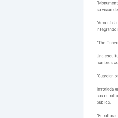
“Monumento 
su visión d
“Armonía Ur
integrando 
“The Fishe
Una escult
hombres col
“Guardian o
Instalada e
sus escultu
público.
“Esculturas