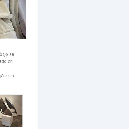
bajo se
cado en
ánicas,