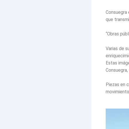
Consuegra e
que transmi
“Obras públ
Varias de s
enriquecimi
Estas imáge
Consuegra, 
Piezas en c
movimiento 