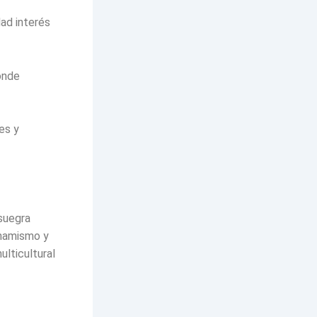
ad interés
onde
es y
nsuegra
inamismo y
ulticultural