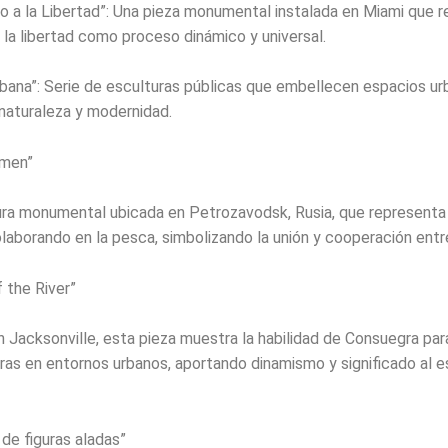
a la Libertad”: Una pieza monumental instalada en Miami que 
e la libertad como proceso dinámico y universal.
bana”: Serie de esculturas públicas que embellecen espacios ur
naturaleza y modernidad.
rmen”
ura monumental ubicada en Petrozavodsk, Rusia, que representa
aborando en la pesca, simbolizando la unión y cooperación entre
f the River”
n Jacksonville, esta pieza muestra la habilidad de Consuegra par
ras en entornos urbanos, aportando dinamismo y significado al 
 de figuras aladas”