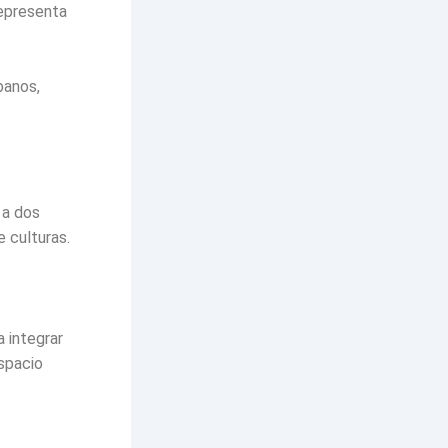
representa
banos,
 a dos
 culturas.
a integrar
espacio