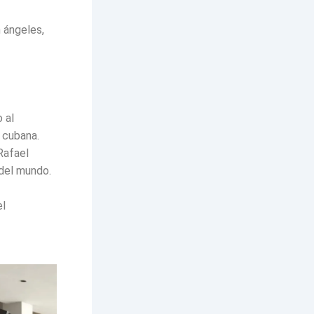
 ángeles,
 al
a cubana.
Rafael
 del mundo.
el