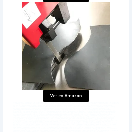
Ver en Amazon
‘’Ar’KarStudios’’ “Cuba hoy”,“Arte cubano” “Arte digital en Cuba““Arte contemporáneo en Cuba hoy”“Arte cubano en el extranjero”“Arte Cubano y La Inteligencia Artificial” “Arte en la era digital” “Noticias de cubanos por el mundo”,“Cubanos en Miami”“Historias de cubanos alrededor del mundo””La Habana renovada””Soñar con una Habana moderna”“Futuro de La Habana””Fotos de La Habana con IA”’’Escenografía cubana’’‘’Diseño escenográfico en Miami’’‘’Talento cubano en televisión’’‘’Innovación en diseño escénico’’‘’Escenografía en Cuba’’‘’Arte y tecnología en producción audiovisual’’‘’Cuba hoy noticias’’‘’Cubanos por el mundo’’‘’Escenografía cubana’’‘’Arte digital en Cuba’’‘’Arte contemporáneo en Cuba hoy’’‘’Noticias de cubanos por el mundo’’‘’Cubanos en Miami’’‘’Soñar con una Habana moderna’’’Futuro de La Habana’’‘’Diseño escenográfico en Miami’’‘’Talento cubano en televisión’’‘’Innovación en diseño escénico’’‘’Arte y tecnología en producción audiovisual’’“Reflejo de la identidad cubana”‘’Historia de las artes plásticas en Cuba’’‘’Reflejo de la identidad cubana’‘’Arte cubano en el extranjero’’‘’Escenografía cubana’’‘’Arte y tecnología en producción audiovisual’’‘’Fotografía cubana en el extranjero’’‘’Escultura cubana contemporánea’’‘’José Villa Soberón escultor cubano’’‘’Monumentos icónicos en La Habana’’‘’Esculturas en bronce en Cuba’’‘’Arte contemporáneo en Cuba hoy’’‘’Talento cubano en el extranjero’’‘’Premio Nacional de Artes Plásticas’’‘’Ernesto García Peña pintor cubano’’ ‘’Serie Cuerpos Luminosos Ernesto García Peña’’‘’Pintura contemporánea en Cuba’’ ‘’Arte cubano en galerías internacionales’’ ‘’Obra de Ernesto García Peña’’‘’Pintura abstracta y sensualidad en el arte cubano’’‘’Escultor cubano José Villa Soberón’’ ‘’Escultura de Alicia Alonso en La Habana’’ ‘’Estatua de la Madre Teresa en el Convento de San Francisco’’ ‘’Obras de Villa Soberón en Cuba’’ ‘’Arte público en Cuba’’ ‘’Esculturas icónicas en La Habana’’ ‘’Arte cubano contemporáneo’’ ‘’Escultura de Alicia Alonso en el Gran Teatro’’ ‘’Madre Teresa de Calcuta en La Habana’’ ‘’Homenajes artísticos en Cuba’’‘’Escultora cubana Rita Longa’’ ‘’Obras de Rita Longa’’ ‘’Escultura pública en Cuba’’ ‘’Escultura monumental en América Latina’’ ‘’Arte cubano en espacios públicos’’ ‘’Rita Longa y la mitologíataína’’‘’Pintora cubana reconocida’’ ‘’Flora Fong arte’’ ‘’Pintura contemporánea en Cuba’’ ‘’Obras de Flora Fong’’‘’Fusión cultural en el arte cubano’’ ‘’Arte tropical y chino en Cuba’’ ‘’Artistas cubanos contemporáneos’’ ‘’Arte visual en Cuba’’ ‘’Escultor cubano Agustín Cárdenas’’ ‘’Obras surrealistas de Agustín Cárdenas’’‘’Escultura contemporánea en Cuba’’ ‘’Arte surrealista internacional’’ ‘’Escultores destacados de Cuba’’ ‘’Agustín Cárdenas y el surrealismo’’ ‘’Escultura moderna cubana’’ ’’Pintor cubano destacado’’ ‘’Obras de Roberto Fabelo’’ ‘’Pintura surrealista en Cuba’’ ‘’Arte cubano en galerías internacionales’’ ‘’Estilo pictórico de Roberto Fabelo’’ ‘’Esculturas de Roberto Fabelo’’ ‘’Arte visual contemporáneo cubano’’ ‘’Pintora cubana Zaida del Río’’ ‘’Obras de Zaida del Río’’ ‘’Arte femenino en Cuba’’ ‘’Pintura surrealista cubana’’ ’’Arte contemporáneo en Cuba’’ ‘’Influencia de Zaida del Río’’ ’Pintoras cubanas reconocidas’’‘’Evolución temática en la pintura cubana’’‘’Mujeres-pájaros de Zaida del Río’’‘’Arte contemporáneo cubano’’‘’Zaida del Río: espiritualidad y arte’’‘’Pintura cubana inspirada en la naturaleza’’’Pintor cubano Alfredo Sosabravo’’ ‘’Arte contemporáneo en Cuba’’ ‘’Estilo pictórico de Alfredo Sosabravo’’‘’Obra de Sosabravo’’‘’Pintores cubanos destacados’’ ‘’Impacto cultural del arte cubano’’ ‘’Cerámica artística cubana’’‘’Pintor cubano destacado’’‘’Obras de Julio Girona’’‘’Arte abstracto en Cuba’’‘’Vanguardismo cubano’’‘’Historia del arte cubano’’‘’Pintura expresionista en América Latina’’‘’Diáspora artística cubana’’‘’Arte cubano en el exilio’’‘’Julio Girona y la diáspora’’‘’Artistas cubanos en Nueva York’’‘’Conexión cultural cubana internacional’’‘’Escultor cubano destacado’’‘’Antonio Vidal y el abstraccionismo cubano’’‘’Arte contemporáneo en Cuba’’‘’Pintura abstracta en Cuba’’‘’Legado de Antonio Vidal’’‘’Arte cubano en el siglo XX’’‘’Vanguardismo artístico en Cuba’’‘’Pintor cubano Manuel Mendive’’‘’Arte afrocubano contemporáneo’’‘’Tradiciones yorubas en el arte cubano’’‘’Premio Nacional de Artes Plásticas 2001’’‘’Escultura y pintura en Cuba’’’Manuel Mendive obras destacadas’’‘’Pintor cubano reconocido’’‘’Obras de Manuel Mendive’’‘’Arte cubano en galerías internacionales’’‘’Estilo pictórico de Manuel Mendive’’‘’Impacto social de la pintura cubana’’’’Arte visual cubano contemporáneo’’‘’Pintor cubano contemporáneo’’‘’Obras de Pedro Pablo Oliva’’‘’Arte visual en Cuba’’‘’Realismo mágico en la pintura cubana’’‘’Pedro Pablo Oliva en galerías internacionales’’‘’Premio Nacional de Artes Plásticas 2006’’’Narrativa visual en el arte cubano’’‘’Pintor cubano Nelson Domínguez’’’’Escultura contemporánea en Cuba’’‘’Arte visual cubano moderno’’‘’Obras emblemáticas de Nelson Domínguez’’‘’Arte cubano internacional’’‘’Identidad cultural en el arte cubano’’‘’Pintor cubano reconocido’’’’Obras de Ever Fonseca’’‘’Pintura simbólica en Cuba’’‘’Tradiciones visuales cubanas’’‘’Arte caribeño contemporáneo’’’’Pintor cubano reconocido’’’’Obras de Ever Fonseca’’‘’Pintura contemporánea en Cuba’’‘’Arte cubano en galerías internacionales’’‘’Estilo pictórico de Ever Fonseca’’‘’Impacto social de la pintura cubana’’‘’Arte visual cubano contemporáneo’’‘’Arte conceptual cubano’’’Lázaro Saavedra obras’’’’Pintores contemporáneos de Cuba’’’’Innovación en el arte cubano’’‘’Premios de artes plásticas en Cuba’’’’Artistas visuales cubanos actuales’’‘’Pintor cubano destacado’’‘’Grabado cubano contemporáneo’’‘’Obras de Choco’’‘’Arte afrocaribeño en Cuba’’‘’Premio Nacional de Artes Plásticas 2017’’‘’Eduardo Roca Salazar arte’’‘’Arte sostenible en Cuba’’‘’José Ángel Toirac Batista’’‘’Arte cubano contemporáneo’’‘’Pintores conceptuales en Cuba’’‘’Premio Nacional de Artes Plásticas 2018’’’’Memoria histórica en el arte’’‘’Instalaciones artísticas en Cuba’’‘’Arte crítico cubano’’‘’Wifredo Lam’’‘’La Jungla pintura’’‘’Surrealismo cubano’’‘’Arte afrocubano’’‘’Obras de Wifredo Lam’’‘’Pintura cubana contemporánea’’‘’Modernismo y surrealismo en Cuba’’‘’Escultor cubano Kcho’’‘’Obras de Kcho’’‘’Arte contemporáneo cubano’’‘’Escultura y migración’’ ‘’Arte insular cubano’’‘’Instalaciones artísticas de Kcho’’‘’Kcho Bienal de La Habana’’‘’Escultor cubano Alberto Lescay’’‘’Monumentos de Alberto Lescay’’‘’Escultura contemporánea en Cuba’’‘’Arte monumental cubano’’‘’Identidad cultural cubana’’‘’Obras públicas en Santiago de Cuba’’‘’Premio Nacional de Artes Plásticas 2021’’‘’Amelia Peláez artista cubana’’‘’Modernismo en el arte cubano’’‘’Obras de Amelia Peláez’’‘’Arte latinoamericano del siglo XX’’‘’Tradición y modernidad en el arte cubano’’‘’Escultor cubano Osneldo García’’ ‘’Arte monumental en Cuba’’‘’Obras de Osneldo García’’‘’Premio Nacional de Artes Plásticas 2003’’‘’Monumentos históricos en Cuba’’ ‘’Escultura contemporánea cubana’’‘’Escultor cubano destacado’’‘’Monumento a los Estudiantes de Medicina’’‘’Escultura clásica en Cuba’’‘’Patrimonio cultural cubano’’‘’Historia del arte cubano’’‘’Escultor cubano destacado’’‘’Obras de Teodoro Ramos Blanco’’‘’Escultura monumental en Cuba’’‘’Arte funerario en el Cementerio de Colón’’‘’Tradición y modernidad en la escultura cubana’’‘’Historia de la escultura en Cuba’’‘’Juan José Sicre escultor cubano’’‘’Monumento a José Martí en Plaza de la Revolución’’ ‘’Escultura cubana contemporánea’’‘’Arte público en Cuba’’‘’Escultores destacados de Cuba’’‘’Jilma Madera escultora cubana’’‘’Cristo de La Habana escultura’’‘’Arte monumental en Cuba’’‘’Escultoras destacadas de América Latina’’‘’Escultura cubana contemporánea’’‘’Mármol de Carrara en el arte’’‘’Legado artístico de Jilma Madera’’‘’Escultor cubano contemporáneo.’’‘’Yoan Capote escultor.’’‘’Obras de Yoan Capote.’’‘’Escultura conceptual en Cuba.’’‘’Arte contemporáneo internacional.’’‘’Instalaciones de Yoan Capote.’’‘’Simbolismo en el arte cubano.’’ ‘’Escultor contemporáneo cubano’’‘’Alexandre Arrechea obras’’‘’Diáspora cubana y arte’’‘’Instalaciones urbanas innovadoras’’‘’Arte conceptual en Cuba’’‘’NOLIMITS Alexandre Arrechea’’‘’Zilia Sánchez escultora cubana.’’‘’Abstracción geométrica en el arte cubano.’’‘’Vanguardismo cubano en la diáspora.’’‘’Arte minimalista latinoamericano.’’‘’Obras de Zilia Sánchez.’’‘’Jorge Pardo escultor cubano.’’Arte y diseño contemporáneo.’’‘’Lámparas escultóricas de Jorge Pardo.’’‘’Arquitectura y arte cubano.’’‘’Diáspora cubana en el arte.’’‘’Arte funcional y minimalismo.’’ ‘’Aldo Gamba escultor italiano’’‘’Monumento a Máximo Gómez en La Habana’’‘’Fuente de las Musas Tropicana’’‘’Escultura clásica en Cuba’’‘’Escultores europeos en América Latina’’‘’Arte público en La Habana’’‘’Jerónimo Martín Pinzón escultor’’ ‘’La Giraldilla de La Habana’’ ‘’Escultura renacentista en Cuba’’ ‘’Monumentos históricos en La Habana’’ ‘’Patrimonio cultural de Cuba’’ ‘’Escultores clásicos internacionales’’’Virgen de la Caridad Manuel Carbonell’’‘’Escultor cubano en Miami’’‘’Ermita de la Caridad escultura exterior’’‘’Escultura de bronce de Manuel Carbonell’’‘’Arte de la diáspora cubana’’ ‘’Monumentos religiosos en Miami’’‘’Escultura modernista cubana’’‘’Roberto Estopiñán escultor cubano’’‘’Escultor expresionista de Cuba’’‘’Obras de Roberto Estopiñán’’‘’Arte contemporáneo cubano’’‘’Escultura cubana en el exilio’’‘’Artistas cubanos internacionales’’‘’Escultura moderna en Cuba’’‘’Arte cubano en Estados Unidos’’‘’Impacto de Roberto Estopiñán en el arte’’‘’Historia de la escultura cubana’’‘’Roberto Estopiñán y el expresionismo’’‘’Artistas del exilio cubano’’‘’Legado de Roberto Estopiñán’’‘’Escultores destacados de Cuba’’‘’Escultura y política en el arte cubano’’‘’Salvador Corratgé escultor cubano’’‘’Arte abstracto en Cuba’’‘’Diez Pintores Concretos’’‘’Obras de Salvador Corratgé’’‘’Escultura cubana contemporánea’’‘’Pi